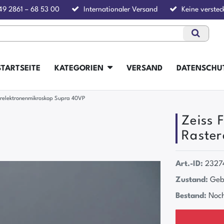
49 2861 – 68 53 00
Internationaler Versand
Keine verstec
STARTSEITE
KATEGORIEN
VERSAND
DATENSCHU
erelektronenmikroskop Supra 40VP
Zeiss 
Raster
Art.-ID:
2327
Zustand:
Geb
Bestand:
Noch