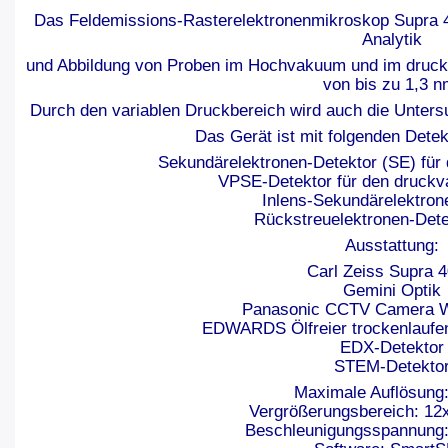
Das Feldemissions-Rasterelektronenmikroskop Supra 4
Analytik
und Abbildung von Proben im Hochvakuum und im druckva
von bis zu 1,3 n
Durch den variablen Druckbereich wird auch die Untersu
Das Gerät ist mit folgenden Detek
Sekundärelektronen-Detektor (SE) fü
VPSE-Detektor für den druckva
Inlens-Sekundärelektron
Rückstreuelektronen-Det
Ausstattung:
Carl Zeiss Supra 
Gemini Optik
Panasonic CCTV Camera
EDWARDS Ölfreier trockenlaufe
EDX-Detektor
STEM-Detekto
Maximale Auflösung
Vergrößerungsbereich: 12x
Beschleunigungsspannung: