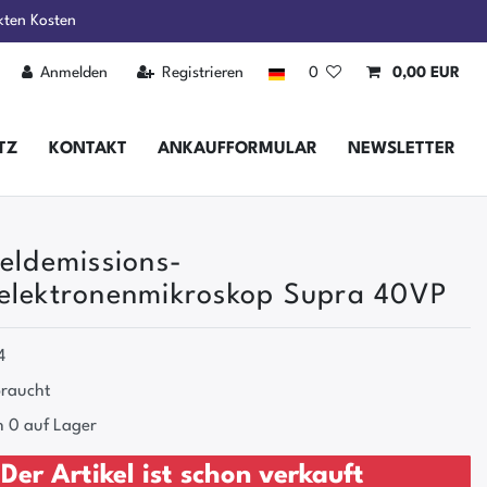
kten Kosten
Anmelden
Registrieren
0
0,00 EUR
TZ
KONTAKT
ANKAUFFORMULAR
NEWSLETTER
Feldemissions-
elektronenmikroskop Supra 40VP
4
raucht
 0 auf Lager
Der Artikel ist schon verkauft