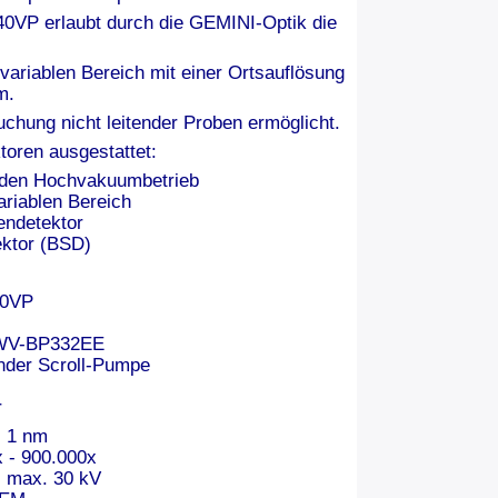
0VP erlaubt durch die GEMINI-Optik die
riablen Bereich mit einer Ortsauflösung
m.
chung nicht leitender Proben ermöglicht.
toren ausgestattet:
r den Hochvakuumbetrieb
riablen Bereich
endetektor
ektor (BSD)
40VP
 WV-BP332EE
nder Scroll-Pumpe
r
: 1 nm
 - 900.000x
 max. 30 kV