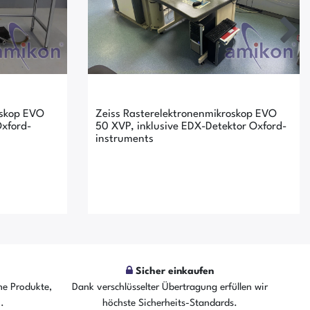
oskop EVO
Zeiss Rasterelektronenmikroskop EVO
Oxford-
50 XVP, inklusive EDX-Detektor Oxford-
instruments
Sicher einkaufen
he Produkte,
Dank verschlüsselter Übertragung erfüllen wir
rkauft
Der Artikel ist schon verkauft
n.
höchste Sicherheits-Standards.