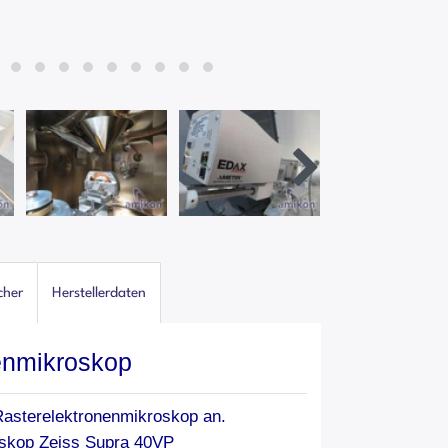
cher
Herstellerdaten
enmikroskop
 Rasterelektronenmikroskop an.
oskop Zeiss Supra 40VP