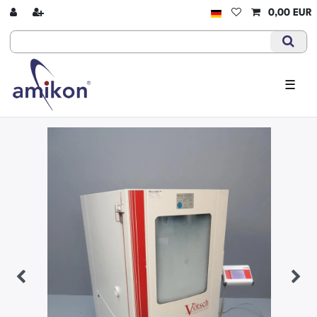
0,00 EUR
☰