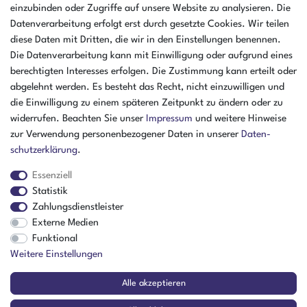
einzubinden oder Zugriffe auf unsere Website zu analysieren. Die
Öffnungszeiten Montag - Donnerstag
Datenverarbeitung erfolgt erst durch gesetzte Cookies. Wir teilen
07:30 - 16:00 Uhr
diese Daten mit Dritten, die wir in den Einstellungen benennen.
Öffnungszeiten Freitag
Die Datenverarbeitung kann mit Einwilligung oder aufgrund eines
07:30 - 15:00 Uhr
berechtigten Interesses erfolgen. Die Zustimmung kann erteilt oder
abgelehnt werden. Es besteht das Recht, nicht einzuwilligen und
ZAHLUNGSARTEN
die Einwilligung zu einem späteren Zeitpunkt zu ändern oder zu
widerrufen. Beachten Sie unser
Impressum
und weitere Hinweise
²
zur Verwendung personenbezogener Daten in unserer
Daten­
schutz­erklärung
.
Essenziell
Statistik
Zahlungsdienstleister
Externe Medien
Funktional
Weitere Einstellungen
Der Verkauf richtet sich ausschließlich an Gewerbetreibende! | ¹ Ausgenommen
Alle akzeptieren
Sperrgut, Spedition und Versand ins Ausland
² Nur für Firmen mit Sitz in Deutschland