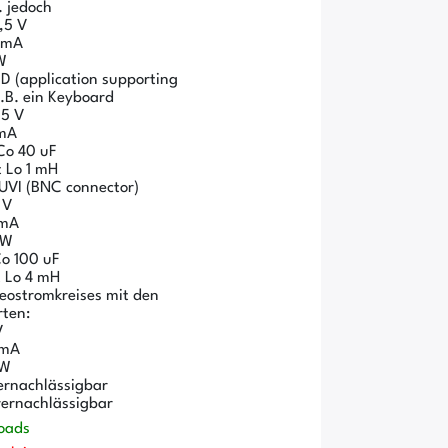
. jedoch
,5 V
3 mA
W
D (application supporting
.B. ein Keyboard
5 V
 mA
Co 40 uF
t Lo 1 mH
UVI (BNC connector)
 V
 mA
mW
Co 100 uF
t Lo 4 mH
eostromkreises mit den
rten:
V
 mA
mW
ernachlässigbar
 vernachlässigbar
oads