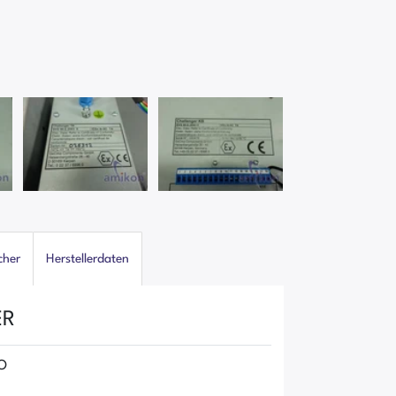
cher
Herstellerdaten
ER
MO