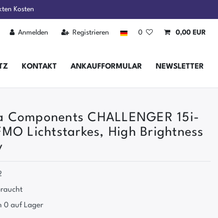
kten Kosten
Anmelden
Registrieren
0
0,00 EUR
TZ
KONTAKT
ANKAUFFORMULAR
NEWSLETTER
 Components CHALLENGER 15i-
MO Lichtstarkes, High Brightness
y
2
raucht
 0 auf Lager