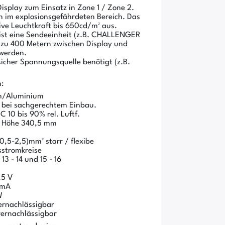
splay zum Einsatz in Zone 1 / Zone 2.
en im explosionsgefährdeten Bereich. Das
sive Leuchtkraft bis 650cd/m² aus.
 ist eine Sendeeinheit (z.B. CHALLENGER
s zu 400 Metern zwischen Display und
 werden.
sicher Spannungsquelle benötigt (z.B.
:
ch/Aluminium
 bei sachgerechtem Einbau.
 10 bis 90% rel. Luftf.
x Höhe 340,5 mm
0,5-2,5)mm² starr / flexibe
sstromkreise
 13 - 14 und 15 - 16
,5 V
 mA
W
ernachlässigbar
 vernachlässigbar