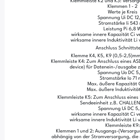
Klemmleiste K2 und K3: Versorg
Klemmen 1 - 2
Werte je Kreis
Spannung Ui DC 12
Stromstärke Ii 543
Leistung Pi 6,8 
wirksame innere Kapazität Ci v
wirksame innere Induktivität Li
Anschluss Schnittste
Klemme K4, K5, K9 (0,5-2,5)mm² 
Klemmleiste K4: Zum Anschluss eines ASD
device) für Datenein-/ausgabe z
Spannung Uo DC 5,
Stromstärke Io 71
Max. äußere Kapazität 
Max. äußere Induktivitä
Klemmleiste K5: Zum Anschluss eines 
Sendeeinheit z.B. CHALLE
Spannung Ui DC 5,
wirksame innere Kapazität Ci v
wirksame innere Induktivität Li
Klemmleiste K9:
Klemmen 1 und 2: Ausgangs-(Versorgu
abhängig von der Stromversorgung, die 