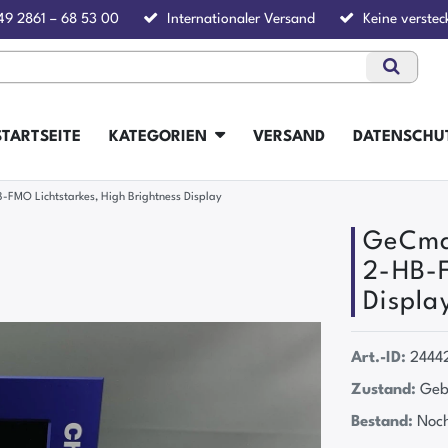
49 2861 – 68 53 00
Internationaler Versand
Keine verstec
STARTSEITE
KATEGORIEN
VERSAND
DATENSCHU
O Lichtstarkes, High Brightness Display
GeCma
2-HB-F
Displa
Art.-ID:
2444
Zustand:
Geb
Bestand:
Noch