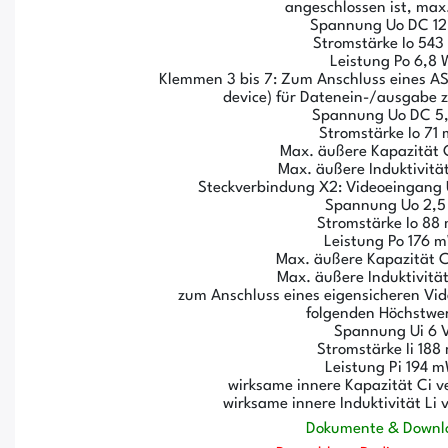
angeschlossen ist, max
Spannung Uo DC 12
Stromstärke Io 54
Leistung Po 6,8 
Klemmen 3 bis 7: Zum Anschluss eines AS
device) für Datenein-/ausgabe z
Spannung Uo DC 5,
Stromstärke Io 71
Max. äußere Kapazität 
Max. äußere Induktivitä
Steckverbindung X2: Videoeingang 
Spannung Uo 2,5
Stromstärke Io 88
Leistung Po 176 
Max. äußere Kapazität 
Max. äußere Induktivitä
zum Anschluss eines eigensicheren Vid
folgenden Höchstwe
Spannung Ui 6 
Stromstärke Ii 188
Leistung Pi 194 
wirksame innere Kapazität Ci v
wirksame innere Induktivität Li
Dokumente & Downl