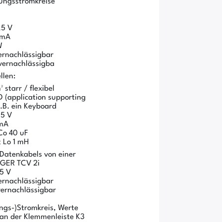
ungsstromkreise
,5 V
 mA
W
ernachlässigbar
 vernachlässigba
llen:
starr / flexibel
 (application supporting
.B. ein Keyboard
5 V
 mA
Co 40 uF
t Lo 1 mH
Datenkabels von einer
NGER TCV 2i
5 V
ernachlässigbar
 vernachlässigbar
ngs-)Stromkreis, Werte
an der Klemmenleiste K3