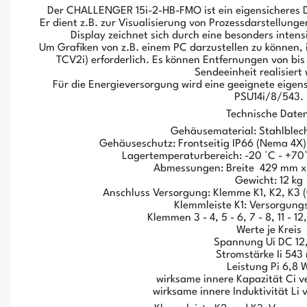
Der CHALLENGER 15i-2-HB-FMO ist ein eigensicheres Di
Er dient z.B. zur Visualisierung von Prozessdarstellung
Display zeichnet sich durch eine besonders inten
Um Grafiken von z.B. einem PC darzustellen zu können,
TCV2i) erforderlich. Es können Entfernungen von bi
Sendeeinheit realisiert
Für die Energieversorgung wird eine geeignete eigen
PSU14i/8/543.
Technische Daten
Gehäusematerial: Stahlble
Gehäuseschutz: Frontseitig IP66 (Nema 4X)
Lagertemperaturbereich: -20 °C - +70°C
Abmessungen: Breite 429 mm 
Gewicht: 12 kg
Anschluss Versorgung: Klemme K1, K2, K3 (
Klemmleiste K1: Versorgung
Klemmen 3 - 4, 5 - 6, 7 - 8, 11 - 12,
Werte je Kreis
Spannung Ui DC 12
Stromstärke Ii 543
Leistung Pi 6,8 
wirksame innere Kapazität Ci v
wirksame innere Induktivität Li