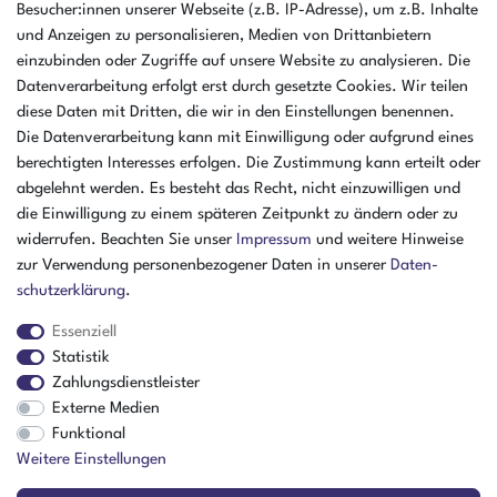
46325 Borken
Besucher:innen unserer Webseite (z.B. IP-Adresse), um z.B. Inhalte
Deutschland
und Anzeigen zu personalisieren, Medien von Drittanbietern
einzubinden oder Zugriffe auf unsere Website zu analysieren. Die
Öffnungszeiten Montag - Donnerstag
Datenverarbeitung erfolgt erst durch gesetzte Cookies. Wir teilen
07:30 - 16:00 Uhr
diese Daten mit Dritten, die wir in den Einstellungen benennen.
Öffnungszeiten Freitag
Die Datenverarbeitung kann mit Einwilligung oder aufgrund eines
07:30 - 15:00 Uhr
berechtigten Interesses erfolgen. Die Zustimmung kann erteilt oder
abgelehnt werden. Es besteht das Recht, nicht einzuwilligen und
ZAHLUNGSARTEN
die Einwilligung zu einem späteren Zeitpunkt zu ändern oder zu
widerrufen. Beachten Sie unser
Impressum
und weitere Hinweise
²
zur Verwendung personenbezogener Daten in unserer
Daten­
schutz­erklärung
.
Essenziell
Statistik
Zahlungsdienstleister
Externe Medien
Funktional
Weitere Einstellungen
Der Verkauf richtet sich ausschließlich an Gewerbetreibende! | ¹ Ausgenommen