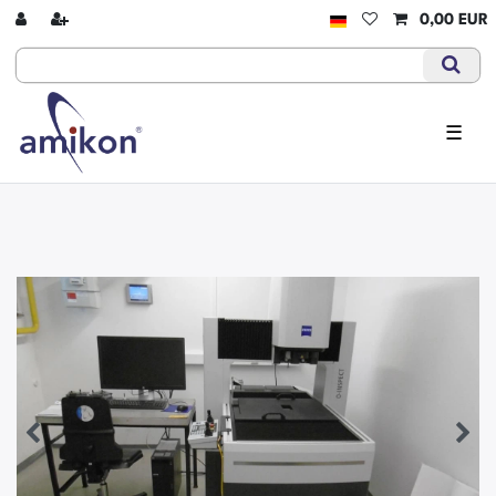
0,00 EUR
☰