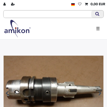
0,00 EUR
☰