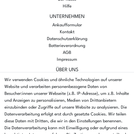
Hilfe
UNTERNEHMEN
Ankaufformular
Kontakt
Datenschutzerklärung
Batterieverordnung
AGB
Impressum
ÜBER UNS
AMIKON GMBH
Wir verwenden Cookies und ähnliche Technologien auf unserer
Einsteinstr. 8a
Website und verarbeiten personenbezogene Daten von
46325 Borken
Besucher:innen unserer Webseite (z.B. IP-Adresse), um z.B. Inhalte
Deutschland
und Anzeigen zu personalisieren, Medien von Drittanbietern
einzubinden oder Zugriffe auf unsere Website zu analysieren. Die
Öffnungszeiten Montag - Donnerstag
Datenverarbeitung erfolgt erst durch gesetzte Cookies. Wir teilen
07:30 - 16:00 Uhr
diese Daten mit Dritten, die wir in den Einstellungen benennen.
Die Datenverarbeitung kann mit Einwilligung oder aufgrund eines
Öffnungszeiten Freitag