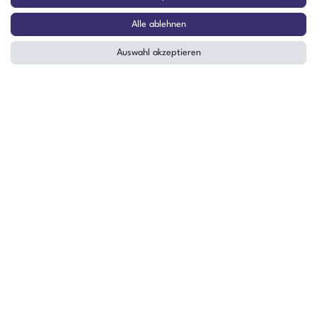
Öffnungszeiten Montag - Donnerstag
Alle ablehnen
07:30 - 16:00 Uhr
Auswahl akzeptieren
Öffnungszeiten Freitag
07:30 - 15:00 Uhr
ZAHLUNGSARTEN
²
Der Verkauf richtet sich ausschließlich an Gewerbetreibende! | ¹ Ausgenommen
Sperrgut, Spedition und Versand ins Ausland
² Nur für Firmen mit Sitz in Deutschland