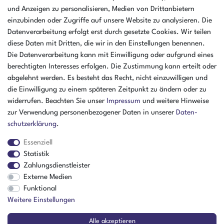
EINKAUFEN
und Anzeigen zu personalisieren, Medien von Drittanbietern
Zahlungsarten
einzubinden oder Zugriffe auf unsere Website zu analysieren. Die
Versandarten & kosten
Datenverarbeitung erfolgt erst durch gesetzte Cookies. Wir teilen
Warenkorb
diese Daten mit Dritten, die wir in den Einstellungen benennen.
Zur Kasse
Die Datenverarbeitung kann mit Einwilligung oder aufgrund eines
Hilfe
berechtigten Interesses erfolgen. Die Zustimmung kann erteilt oder
UNTERNEHMEN
abgelehnt werden. Es besteht das Recht, nicht einzuwilligen und
die Einwilligung zu einem späteren Zeitpunkt zu ändern oder zu
Ankaufformular
widerrufen. Beachten Sie unser
Impressum
und weitere Hinweise
Kontakt
zur Verwendung personenbezogener Daten in unserer
Daten­
Datenschutzerklärung
schutz­erklärung
.
Batterieverordnung
AGB
Essenziell
Impressum
Statistik
Zahlungsdienstleister
ÜBER UNS
Externe Medien
AMIKON GMBH
Funktional
Einsteinstr. 8a
Weitere Einstellungen
46325 Borken
Deutschland
Alle akzeptieren