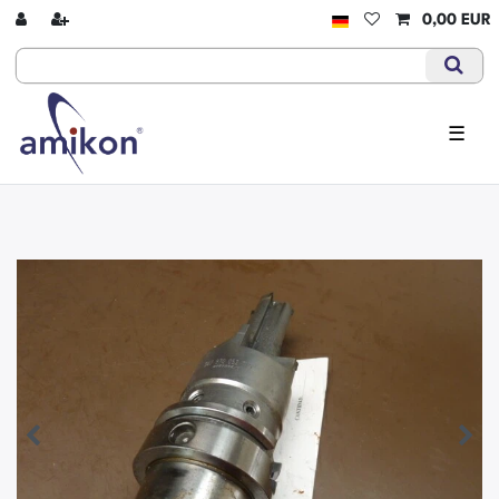
0,00 EUR
☰