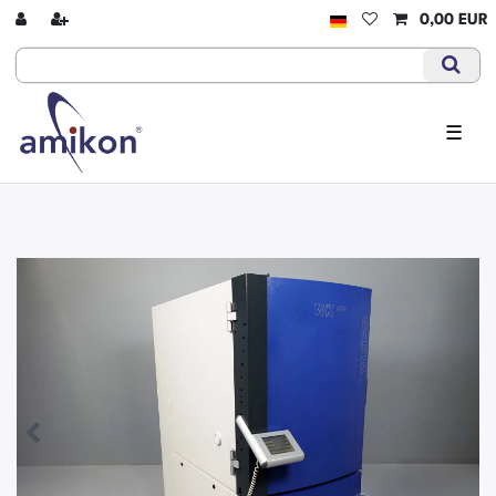
0,00 EUR
☰