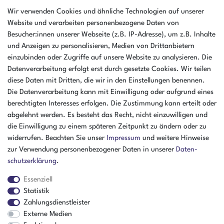
AMIKON GMBH
Wir verwenden Cookies und ähnliche Technologien auf unserer
Einsteinstr. 8a
Website und verarbeiten personenbezogene Daten von
46325 Borken
Besucher:innen unserer Webseite (z.B. IP-Adresse), um z.B. Inhalte
Deutschland
und Anzeigen zu personalisieren, Medien von Drittanbietern
einzubinden oder Zugriffe auf unsere Website zu analysieren. Die
Öffnungszeiten Montag - Donnerstag
Datenverarbeitung erfolgt erst durch gesetzte Cookies. Wir teilen
07:30 - 16:00 Uhr
diese Daten mit Dritten, die wir in den Einstellungen benennen.
Öffnungszeiten Freitag
Die Datenverarbeitung kann mit Einwilligung oder aufgrund eines
07:30 - 15:00 Uhr
berechtigten Interesses erfolgen. Die Zustimmung kann erteilt oder
abgelehnt werden. Es besteht das Recht, nicht einzuwilligen und
ZAHLUNGSARTEN
die Einwilligung zu einem späteren Zeitpunkt zu ändern oder zu
widerrufen. Beachten Sie unser
Impressum
und weitere Hinweise
²
zur Verwendung personenbezogener Daten in unserer
Daten­
schutz­erklärung
.
Essenziell
Statistik
Zahlungsdienstleister
Externe Medien