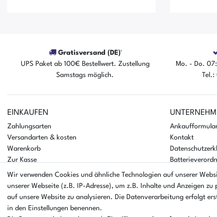
Gratisversand (DE)¹
UPS Paket ab 100€ Bestellwert. Zustellung
Mo. - Do. 07:
Der Artikel ist sofort verfügbar
Der A
Samstags möglich.
Tel.
EINKAUFEN
UNTERNEHM
Zahlungsarten
Ankaufformula
Versandarten & kosten
Kontakt
Warenkorb
Datenschutzerk
Zur Kasse
Batterieverord
Hilfe
AGB
Wir verwenden Cookies und ähnliche Technologien auf unserer Webs
Impressum
unserer Webseite (z.B. IP-Adresse), um z.B. Inhalte und Anzeigen zu 
auf unsere Website zu analysieren. Die Datenverarbeitung erfolgt erst
in den Einstellungen benennen.