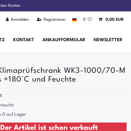
kten Kosten
Anmelden
Registrieren
0
0,00 EUR
TZ
KONTAKT
ANKAUFFORMULAR
NEWSLETTER
 Klimaprüfschrank WK3-1000/70-M
s +180°C und Feuchte
4
raucht
 0 auf Lager
Der Artikel ist schon verkauft