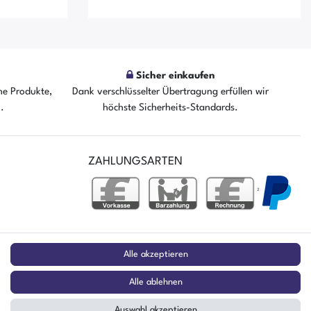
Sicher einkaufen
he Produkte,
Dank verschlüsselter Übertragung erfüllen wir
fügbar
Der Artikel ist sofort verfügbar
n.
höchste Sicherheits-Standards.
ZAHLUNGSARTEN
²
stag
Alle akzeptieren
Alle ablehnen
Auswahl akzeptieren