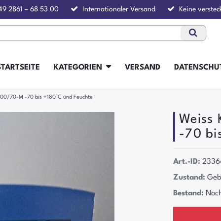
49 2861 – 68 53 00
Internationaler Versand
Keine verstec
STARTSEITE
KATEGORIEN
VERSAND
DATENSCHU
000/70-M -70 bis +180°C und Feuchte
Weiss
-70 bi
Art.-ID:
2336
Zustand:
Geb
Bestand:
Noch