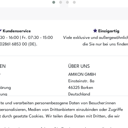
Kundenservice
Einzigartig
30 - 16:00 | Fr. 07:30 - 15:00
Viele exklusive und außergewöhnlic
rtikel ist sofort verfügbar
Der Artikel ist sofort ver
: 02861 6853 00 (DE).
die Sie nur bei uns finde
EN
ÜBER UNS
r
AMIKON GMBH
Einsteinstr. 8a
lärung
46325 Borken
nung
Deutschland
ite und verarbeiten personenbezogene Daten von Besucher:innen
Öffnungszeiten Montag - Donner
personalisieren, Medien von Drittanbietern einzubinden oder Zugriffe
07:30 - 16:00 Uhr
 durch gesetzte Cookies. Wir teilen diese Daten mit Dritten, die wir
Öffnungszeiten Freitag