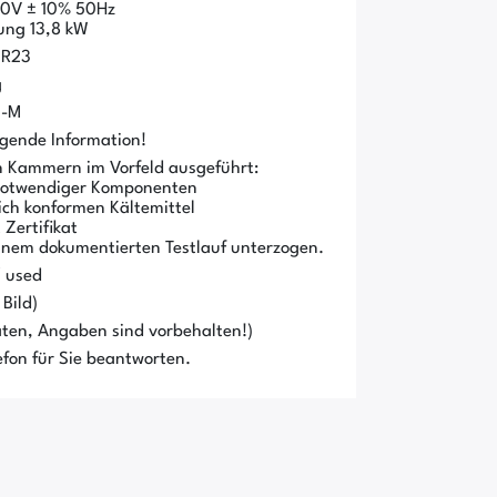
0V ± 10% 50Hz
ung 13,8 kW
 R23
g
0-M
olgende Information!
 Kammern im Vorfeld ausgeführt:
 notwendiger Komponenten
ich konformen Kältemittel
 Zertifikat
inem dokumentierten Testlauf unterzogen.
/ used
Bild)
ten, Angaben sind vorbehalten!)
fon für Sie beantworten.