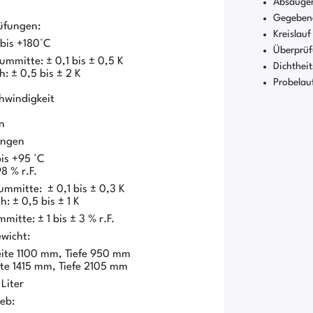
Absaugen
Gegebene
üfungen:
Kreislauf
bis +180°C
Überprüf
mmitte: ± 0,1 bis ± 0,5 K
Dichthei
 ± 0,5 bis ± 2 K
Probelau
windigkeit
n
ungen
is +95 °C
8 % r.F.
mmitte: ± 0,1 bis ± 0,3 K
 ± 0,5 bis ± 1 K
itte: ± 1 bis ± 3 % r.F.
wicht:
te 1100 mm, Tiefe 950 mm
e 1415 mm, Tiefe 2105 mm
Liter
eb: