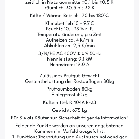
zeitlich in Nutzraummitte ±0,1 bis ±0,5 K
räumlich ±0,5 bis ±2 K
Kälte / Wärme-Betrieb -70 bis 180°C
Klimabetrieb 10 – 95°C
Feuchte 10...98 % r. F.
Temperaturänderung pro Zeit
Aufheizen ca. 4 K/min
Abkühlen ca. 2,5 K/min
3/N/PE AC 400V ±10% 50Hz
Nennleistung: 9,1 kW
Nennstrom: 19,0 A
Zulässiges Prüfgut-Gewicht
Gesamtbelastung der Rostauflagen 80kg
Prüfraumboden 80kg
Einlegerost 40kg
Kältemittel: R 404A R-23
Gewicht: 675 kg
Für Sie als Käufer zur Sicherheit folgende Information!
Folgende Punkte werden an unseren angebotenen
Kammern im Vorfeld ausgeführt:
1. Funktionsüberprüfung und Austausch notwendiger