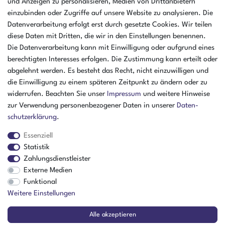
und Anzeigen zu personalisieren, Medien von Drittanbietern
einzubinden oder Zugriffe auf unsere Website zu analysieren. Die
Öffnungszeiten Montag - Donnerstag
Datenverarbeitung erfolgt erst durch gesetzte Cookies. Wir teilen
07:30 - 16:00 Uhr
diese Daten mit Dritten, die wir in den Einstellungen benennen.
Öffnungszeiten Freitag
Die Datenverarbeitung kann mit Einwilligung oder aufgrund eines
07:30 - 15:00 Uhr
berechtigten Interesses erfolgen. Die Zustimmung kann erteilt oder
abgelehnt werden. Es besteht das Recht, nicht einzuwilligen und
ZAHLUNGSARTEN
die Einwilligung zu einem späteren Zeitpunkt zu ändern oder zu
widerrufen. Beachten Sie unser
Impressum
und weitere Hinweise
²
zur Verwendung personenbezogener Daten in unserer
Daten­
schutz­erklärung
.
Essenziell
Statistik
Zahlungsdienstleister
Externe Medien
Funktional
Weitere Einstellungen
Der Verkauf richtet sich ausschließlich an Gewerbetreibende! | ¹ Ausgenommen
Alle akzeptieren
Sperrgut, Spedition und Versand ins Ausland