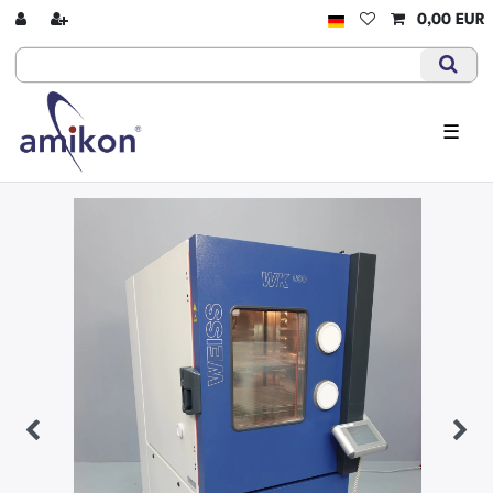
0,00 EUR
☰