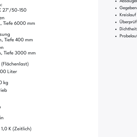
Absaugen
:
Gegebene
K 27'/50-150
Kreislauf
en
Überprüf
, Tiefe 6000 mm
Dichthei
ssung
Probelau
, Tiefe 400 mm
en
, Tiefe 3000 mm
(Flächenlast)
00 Liter
0 kg
rieb
n
in
,0 K (Zeitlich)