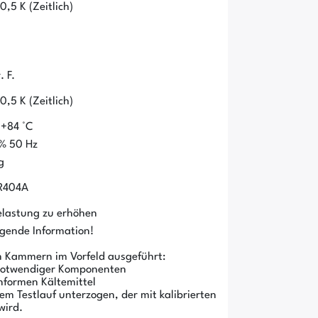
,5 K (Zeitlich)
. F.
,5 K (Zeitlich)
 +84 °C
% 50 Hz
g
 R404A
elastung zu erhöhen
olgende Information!
 Kammern im Vorfeld ausgeführt:
 notwendiger Komponenten
onformen Kältemittel
m Testlauf unterzogen, der mit kalibrierten
wird.