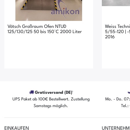
Vötsch Großraum Ofen NTUD
Weiss Techn
125/130/125 50 bis 150°C 2000 Liter
5/55-120 | -5
2016
Gratisversand (DE)¹
UPS Paket ab 100€ Bestellwert. Zustellung
Mo. - Do. 07:
Samstags möglich.
Tel.
Der Artikel ist sofort verfügbar
Der A
EINKAUFEN
UNTERNEHM