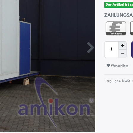
Der Artikel ist 
ZAHLUNGSA
Wunschliste
* zzgl. ges. MwSt. 