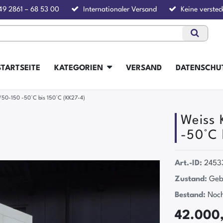
49 2861 – 68 53 00
Internationaler Versand
Keine verstec
STARTSEITE
KATEGORIEN
VERSAND
DATENSCHU
50-150 -50°C bis 150°C (KK27-4)
Weiss
-50°C 
Art.-ID:
2453
Zustand:
Geb
Bestand:
Noch
42.000