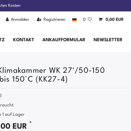
kten Kosten
Anmelden
Registrieren
0
0,00 EUR
TZ
KONTAKT
ANKAUFFORMULAR
NEWSLETTER
 Klimakammer WK 27'/50-150
bis 150°C (KK27-4)
3
raucht
 1 auf Lager
*
,00 EUR