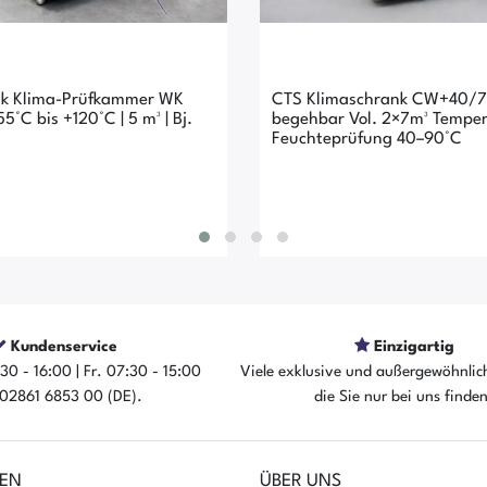
ik Klima-Prüfkammer WK
CTS Klimaschrank CW+40/
5°C bis +120°C | 5 m³ | Bj.
begehbar Vol. 2×7m³ Tempe
Feuchteprüfung 40–90°C
Kundenservice
Einzigartig
30 - 16:00 | Fr. 07:30 - 15:00
Viele exklusive und außergewöhnlic
: 02861 6853 00 (DE).
die Sie nur bei uns finde
rtikel ist sofort verfügbar
Der Artikel ist sofort ver
EN
ÜBER UNS