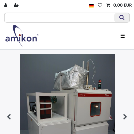
0,00 EUR
☰