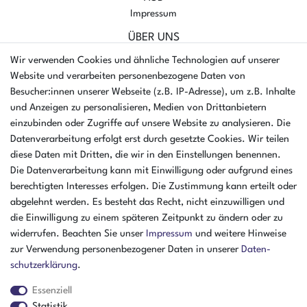
Impressum
ÜBER UNS
AMIKON GMBH
Wir verwenden Cookies und ähnliche Technologien auf unserer
Einsteinstr. 8a
Website und verarbeiten personenbezogene Daten von
46325 Borken
Besucher:innen unserer Webseite (z.B. IP-Adresse), um z.B. Inhalte
Deutschland
und Anzeigen zu personalisieren, Medien von Drittanbietern
einzubinden oder Zugriffe auf unsere Website zu analysieren. Die
Öffnungszeiten Montag - Donnerstag
Datenverarbeitung erfolgt erst durch gesetzte Cookies. Wir teilen
07:30 - 16:00 Uhr
diese Daten mit Dritten, die wir in den Einstellungen benennen.
Öffnungszeiten Freitag
Die Datenverarbeitung kann mit Einwilligung oder aufgrund eines
07:30 - 15:00 Uhr
berechtigten Interesses erfolgen. Die Zustimmung kann erteilt oder
abgelehnt werden. Es besteht das Recht, nicht einzuwilligen und
ZAHLUNGSARTEN
die Einwilligung zu einem späteren Zeitpunkt zu ändern oder zu
widerrufen. Beachten Sie unser
Impressum
und weitere Hinweise
²
zur Verwendung personenbezogener Daten in unserer
Daten­
schutz­erklärung
.
Essenziell
Statistik