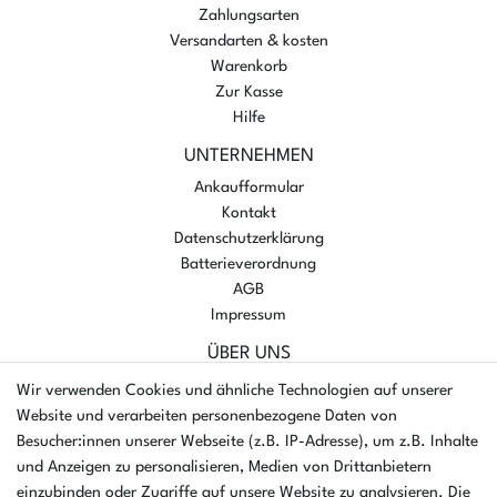
Zahlungsarten
Versandarten & kosten
Warenkorb
Zur Kasse
Hilfe
UNTERNEHMEN
Ankaufformular
Kontakt
Datenschutzerklärung
Batterieverordnung
AGB
Impressum
ÜBER UNS
AMIKON GMBH
Wir verwenden Cookies und ähnliche Technologien auf unserer
Einsteinstr. 8a
Website und verarbeiten personenbezogene Daten von
46325 Borken
Besucher:innen unserer Webseite (z.B. IP-Adresse), um z.B. Inhalte
Deutschland
und Anzeigen zu personalisieren, Medien von Drittanbietern
einzubinden oder Zugriffe auf unsere Website zu analysieren. Die