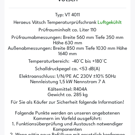
Typ: VT 4011
Heraeus Vötsch Temperaturprüfschrank
Luftgekühlt
Prüfrauminhalt ca. Liter 110
Prüfraumabmessungen: Breite 560 mm Tiefe 350 mm
Höhe 630 mm
Außenabmessungen: Breite 850 mm Tiefe 1030 mm Höhe
1640 mm
Temperaturbereich: -40°C bis +180°C
Schalldruckpegel ca. <53 dB(A)
Elektroanschluss: 1/N/PE AC 230V ±10% 50Hz
Nennleistung 1,5 kW Nennstrom 7 A
Kältemittel: R404A
Gewicht ca. 285 kg
Für Sie als Käufer zur Sicherheit folgende Information!
Folgende Punkte werden an unseren angebotenen
Kammern im Vorfeld ausgeführt:
1. Funktionsüberprüfung und Austausch notwendiger
Komponenten
2. Wenn nötig neue Befüllung mit gesetzlich konformen