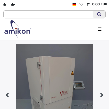
0,00 EUR
☰