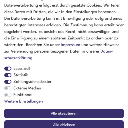
Öffnungszeiten Montag - Donnerstag
Datenverarbeitung erfolgt erst durch gesetzte Cookies. Wir teilen
07:30 - 16:00 Uhr
diese Daten mit Dritten, die wir in den Einstellungen benennen.
Öffnungszeiten Freitag
Die Datenverarbeitung kann mit Einwilligung oder aufgrund eines
07:30 - 15:00 Uhr
berechtigten Interesses erfolgen. Die Zustimmung kann erteilt oder
abgelehnt werden. Es besteht das Recht, nicht einzuwilligen und
ZAHLUNGSARTEN
die Einwilligung zu einem späteren Zeitpunkt zu ändern oder zu
widerrufen. Beachten Sie unser
Impressum
und weitere Hinweise
²
zur Verwendung personenbezogener Daten in unserer
Daten­
schutz­erklärung
.
Essenziell
Statistik
Zahlungsdienstleister
Externe Medien
Funktional
Weitere Einstellungen
Der Verkauf richtet sich ausschließlich an Gewerbetreibende! | ¹ Ausgenommen
Alle akzeptieren
Sperrgut, Spedition und Versand ins Ausland
² Nur für Firmen mit Sitz in Deutschland
Alle ablehnen
© Copyright 2026 Amikon GmbH | Alle Rechte vorbehalten.