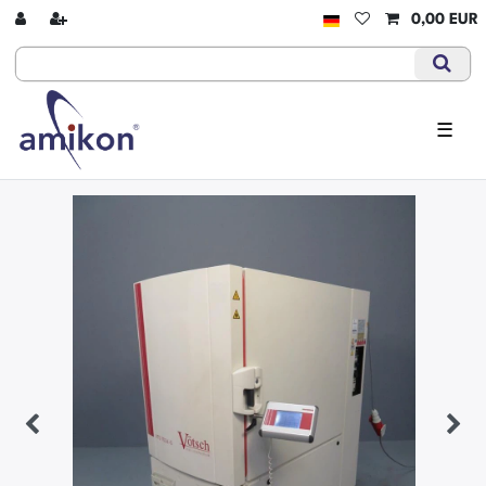
0,00 EUR
☰