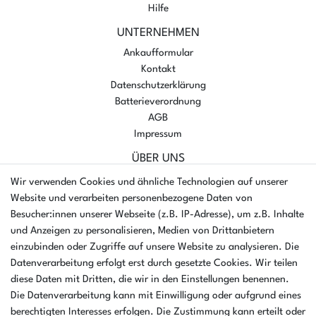
Hilfe
UNTERNEHMEN
Ankaufformular
Kontakt
Datenschutzerklärung
Batterieverordnung
AGB
Impressum
ÜBER UNS
AMIKON GMBH
Wir verwenden Cookies und ähnliche Technologien auf unserer
Einsteinstr. 8a
Website und verarbeiten personenbezogene Daten von
46325 Borken
Besucher:innen unserer Webseite (z.B. IP-Adresse), um z.B. Inhalte
Deutschland
und Anzeigen zu personalisieren, Medien von Drittanbietern
einzubinden oder Zugriffe auf unsere Website zu analysieren. Die
Öffnungszeiten Montag - Donnerstag
Datenverarbeitung erfolgt erst durch gesetzte Cookies. Wir teilen
07:30 - 16:00 Uhr
diese Daten mit Dritten, die wir in den Einstellungen benennen.
Öffnungszeiten Freitag
Die Datenverarbeitung kann mit Einwilligung oder aufgrund eines
07:30 - 15:00 Uhr
berechtigten Interesses erfolgen. Die Zustimmung kann erteilt oder