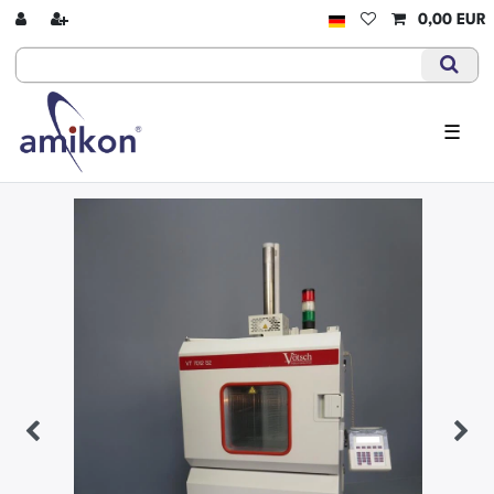
0,00 EUR
☰