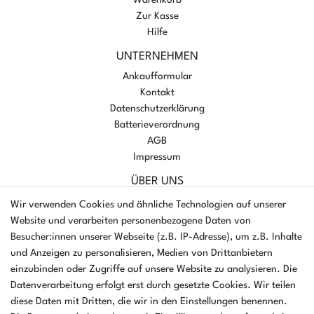
Zur Kasse
Hilfe
UNTERNEHMEN
Ankaufformular
Kontakt
Datenschutzerklärung
Batterieverordnung
AGB
Impressum
ÜBER UNS
AMIKON GMBH
Wir verwenden Cookies und ähnliche Technologien auf unserer
Einsteinstr. 8a
Website und verarbeiten personenbezogene Daten von
46325 Borken
Besucher:innen unserer Webseite (z.B. IP-Adresse), um z.B. Inhalte
Deutschland
und Anzeigen zu personalisieren, Medien von Drittanbietern
einzubinden oder Zugriffe auf unsere Website zu analysieren. Die
Öffnungszeiten Montag - Donnerstag
Datenverarbeitung erfolgt erst durch gesetzte Cookies. Wir teilen
07:30 - 16:00 Uhr
diese Daten mit Dritten, die wir in den Einstellungen benennen.