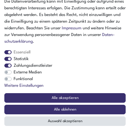
Öffnungszeiten Freitag
Die Datenverarbeitung kann mit Einwilligung oder aufgrund eines
07:30 - 15:00 Uhr
berechtigten Interesses erfolgen. Die Zustimmung kann erteilt oder
abgelehnt werden. Es besteht das Recht, nicht einzuwilligen und
ZAHLUNGSARTEN
die Einwilligung zu einem späteren Zeitpunkt zu ändern oder zu
widerrufen. Beachten Sie unser
Impressum
und weitere Hinweise
²
zur Verwendung personenbezogener Daten in unserer
Daten­
schutz­erklärung
.
Essenziell
Statistik
Zahlungsdienstleister
Externe Medien
Funktional
Weitere Einstellungen
Der Verkauf richtet sich ausschließlich an Gewerbetreibende! | ¹ Ausgenommen
Alle akzeptieren
Sperrgut, Spedition und Versand ins Ausland
² Nur für Firmen mit Sitz in Deutschland
Alle ablehnen
© Copyright 2026 Amikon GmbH | Alle Rechte vorbehalten.
Auswahl akzeptieren