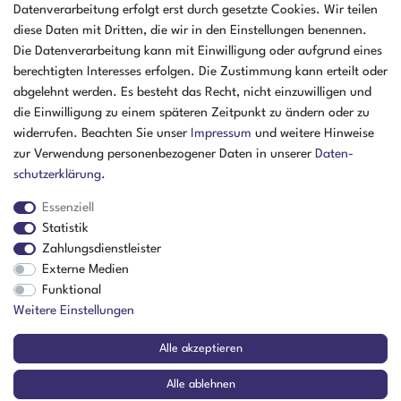
Datenverarbeitung erfolgt erst durch gesetzte Cookies. Wir teilen
07:30 - 16:00 Uhr
diese Daten mit Dritten, die wir in den Einstellungen benennen.
Öffnungszeiten Freitag
Die Datenverarbeitung kann mit Einwilligung oder aufgrund eines
07:30 - 15:00 Uhr
berechtigten Interesses erfolgen. Die Zustimmung kann erteilt oder
abgelehnt werden. Es besteht das Recht, nicht einzuwilligen und
ZAHLUNGSARTEN
die Einwilligung zu einem späteren Zeitpunkt zu ändern oder zu
widerrufen. Beachten Sie unser
Impressum
und weitere Hinweise
²
zur Verwendung personenbezogener Daten in unserer
Daten­
schutz­erklärung
.
Essenziell
Statistik
Zahlungsdienstleister
Externe Medien
Funktional
Weitere Einstellungen
Der Verkauf richtet sich ausschließlich an Gewerbetreibende! | ¹ Ausgenommen
Alle akzeptieren
Sperrgut, Spedition und Versand ins Ausland
² Nur für Firmen mit Sitz in Deutschland
Alle ablehnen
© Copyright 2026 Amikon GmbH | Alle Rechte vorbehalten.