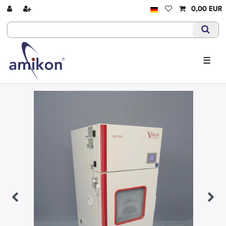
0,00 EUR
☰