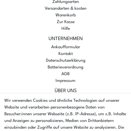
Zahlungsarten
Versandarten & kosten
Warenkorb
Zur Kasse
Hilfe
UNTERNEHMEN
Ankaufformular
Kontakt
Datenschutzerklärung
Batterieverordnung
AGB
Impressum
ÜBER UNS
AMIKON GMBH
Wir verwenden Cookies und ähnliche Technologien auf unserer
Einsteinstr. 8a
Website und verarbeiten personenbezogene Daten von
46325 Borken
Besucher:innen unserer Webseite (z.B. IP-Adresse), um z.B. Inhalte
Deutschland
und Anzeigen zu personalisieren, Medien von Drittanbietern
einzubinden oder Zugriffe auf unsere Website zu analysieren. Die
Öffnungszeiten Montag - Donnerstag