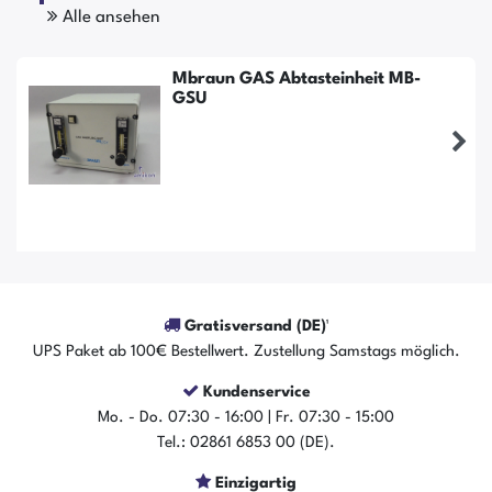
Alle ansehen
Mbraun GAS Abtasteinheit MB-
GSU
Gratisversand (DE)¹
UPS Paket ab 100€ Bestellwert. Zustellung Samstags möglich.
Der Artikel ist sofort verfügbar
Kundenservice
Mo. - Do. 07:30 - 16:00 | Fr. 07:30 - 15:00
In den Warenkorb
Tel.: 02861 6853 00 (DE).
Einzigartig