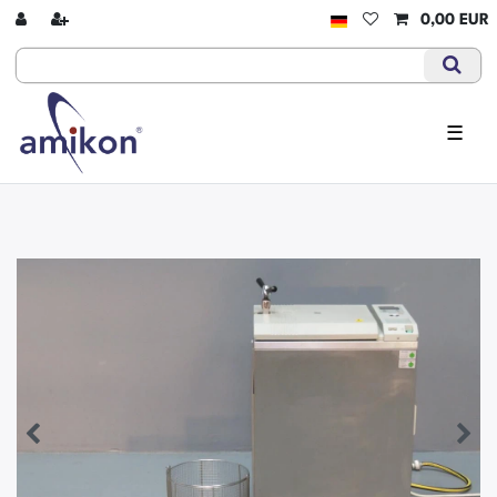
0,00 EUR
☰