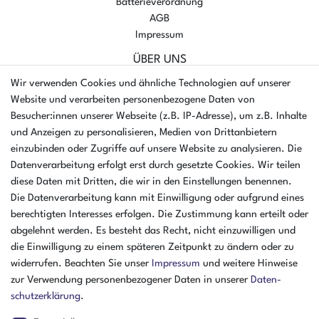
Batterieverordnung
AGB
Impressum
ÜBER UNS
AMIKON GMBH
Wir verwenden Cookies und ähnliche Technologien auf unserer
Einsteinstr. 8a
Website und verarbeiten personenbezogene Daten von
46325 Borken
Besucher:innen unserer Webseite (z.B. IP-Adresse), um z.B. Inhalte
Deutschland
und Anzeigen zu personalisieren, Medien von Drittanbietern
einzubinden oder Zugriffe auf unsere Website zu analysieren. Die
Öffnungszeiten Montag - Donnerstag
Datenverarbeitung erfolgt erst durch gesetzte Cookies. Wir teilen
07:30 - 16:00 Uhr
diese Daten mit Dritten, die wir in den Einstellungen benennen.
Die Datenverarbeitung kann mit Einwilligung oder aufgrund eines
Öffnungszeiten Freitag
berechtigten Interesses erfolgen. Die Zustimmung kann erteilt oder
07:30 - 15:00 Uhr
abgelehnt werden. Es besteht das Recht, nicht einzuwilligen und
ZAHLUNGSARTEN
die Einwilligung zu einem späteren Zeitpunkt zu ändern oder zu
widerrufen. Beachten Sie unser
Impressum
und weitere Hinweise
²
zur Verwendung personenbezogener Daten in unserer
Daten­
schutz­erklärung
.