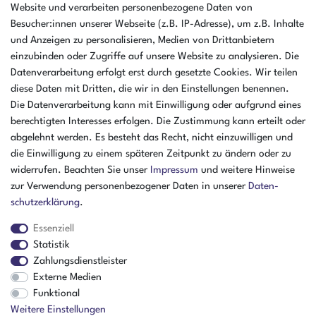
Einsteinstr. 8a
Website und verarbeiten personenbezogene Daten von
46325 Borken
Besucher:innen unserer Webseite (z.B. IP-Adresse), um z.B. Inhalte
Deutschland
und Anzeigen zu personalisieren, Medien von Drittanbietern
einzubinden oder Zugriffe auf unsere Website zu analysieren. Die
Öffnungszeiten Montag - Donnerstag
Datenverarbeitung erfolgt erst durch gesetzte Cookies. Wir teilen
07:30 - 16:00 Uhr
diese Daten mit Dritten, die wir in den Einstellungen benennen.
Öffnungszeiten Freitag
Die Datenverarbeitung kann mit Einwilligung oder aufgrund eines
07:30 - 15:00 Uhr
berechtigten Interesses erfolgen. Die Zustimmung kann erteilt oder
abgelehnt werden. Es besteht das Recht, nicht einzuwilligen und
ZAHLUNGSARTEN
die Einwilligung zu einem späteren Zeitpunkt zu ändern oder zu
widerrufen. Beachten Sie unser
Impressum
und weitere Hinweise
²
zur Verwendung personenbezogener Daten in unserer
Daten­
schutz­erklärung
.
Essenziell
Statistik
Zahlungsdienstleister
Externe Medien
Funktional
Weitere Einstellungen