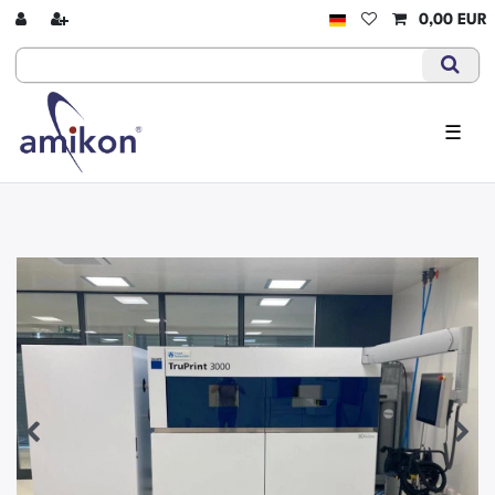
0,00 EUR
☰