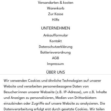
Versandarten & kosten
Warenkorb
Zur Kasse
Hilfe
UNTERNEHMEN
Ankaufformular
Kontakt
Datenschutzerklärung
Batterieverordnung
AGB
Impressum
ÜBER UNS
AMIKON GMBH
Wir verwenden Cookies und ähnliche Technologien auf unserer
Einsteinstr. 8a
Website und verarbeiten personenbezogene Daten von
46325 Borken
Besucher:innen unserer Webseite (z.B. IP-Adresse), um z.B. Inhalte
Deutschland
und Anzeigen zu personalisieren, Medien von Drittanbietern
einzubinden oder Zugriffe auf unsere Website zu analysieren. Die
Öffnungszeiten Montag - Donnerstag
Datenverarbeitung erfolgt erst durch gesetzte Cookies. Wir teilen