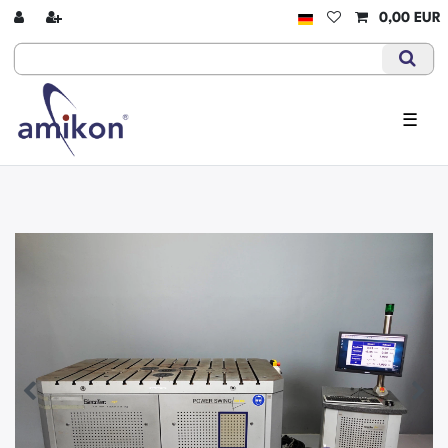
0,00 EUR
☰