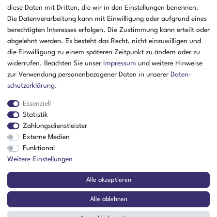
07:30 - 16:00 Uhr
diese Daten mit Dritten, die wir in den Einstellungen benennen.
Öffnungszeiten Freitag
Die Datenverarbeitung kann mit Einwilligung oder aufgrund eines
07:30 - 15:00 Uhr
berechtigten Interesses erfolgen. Die Zustimmung kann erteilt oder
abgelehnt werden. Es besteht das Recht, nicht einzuwilligen und
ZAHLUNGSARTEN
die Einwilligung zu einem späteren Zeitpunkt zu ändern oder zu
widerrufen. Beachten Sie unser
Impressum
und weitere Hinweise
²
zur Verwendung personenbezogener Daten in unserer
Daten­
schutz­erklärung
.
Essenziell
Statistik
Zahlungsdienstleister
Externe Medien
Funktional
Weitere Einstellungen
Der Verkauf richtet sich ausschließlich an Gewerbetreibende! | ¹ Ausgenommen
Alle akzeptieren
Sperrgut, Spedition und Versand ins Ausland
² Nur für Firmen mit Sitz in Deutschland
Alle ablehnen
© Copyright 2026 Amikon GmbH | Alle Rechte vorbehalten.