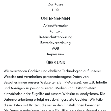
Zur Kasse
Hilfe
UNTERNEHMEN
Ankaufformular
Kontakt
Datenschutzerklärung
Batterieverordnung
AGB
Impressum
ÜBER UNS
AMIKON GMBH
Wir verwenden Cookies und ähnliche Technologien auf unserer
Einsteinstr. 8a
Website und verarbeiten personenbezogene Daten von
46325 Borken
Besucher:innen unserer Webseite (z.B. IP-Adresse), um z.B. Inhalte
Deutschland
und Anzeigen zu personalisieren, Medien von Drittanbietern
einzubinden oder Zugriffe auf unsere Website zu analysieren. Die
Öffnungszeiten Montag - Donnerstag
Datenverarbeitung erfolgt erst durch gesetzte Cookies. Wir teilen
07:30 - 16:00 Uhr
diese Daten mit Dritten, die wir in den Einstellungen benennen.