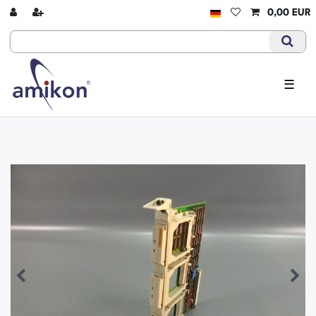
0,00 EUR
☰