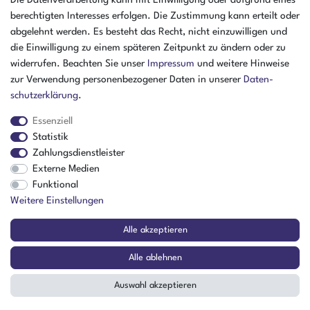
Die Datenverarbeitung kann mit Einwilligung oder aufgrund eines
Öffnungszeiten Freitag
berechtigten Interesses erfolgen. Die Zustimmung kann erteilt oder
07:30 - 15:00 Uhr
abgelehnt werden. Es besteht das Recht, nicht einzuwilligen und
ZAHLUNGSARTEN
die Einwilligung zu einem späteren Zeitpunkt zu ändern oder zu
widerrufen. Beachten Sie unser
Impressum
und weitere Hinweise
²
zur Verwendung personenbezogener Daten in unserer
Daten­
schutz­erklärung
.
Essenziell
Statistik
Zahlungsdienstleister
Externe Medien
Funktional
Weitere Einstellungen
Der Verkauf richtet sich ausschließlich an Gewerbetreibende! | ¹ Ausgenommen
Alle akzeptieren
Sperrgut, Spedition und Versand ins Ausland
² Nur für Firmen mit Sitz in Deutschland
Alle ablehnen
© Copyright 2026 Amikon GmbH | Alle Rechte vorbehalten.
Auswahl akzeptieren