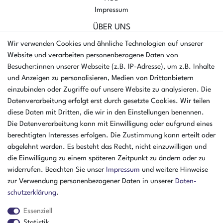
Impressum
ÜBER UNS
AMIKON GMBH
Wir verwenden Cookies und ähnliche Technologien auf unserer
Einsteinstr. 8a
Website und verarbeiten personenbezogene Daten von
46325 Borken
Besucher:innen unserer Webseite (z.B. IP-Adresse), um z.B. Inhalte
Deutschland
und Anzeigen zu personalisieren, Medien von Drittanbietern
einzubinden oder Zugriffe auf unsere Website zu analysieren. Die
Öffnungszeiten Montag - Donnerstag
Datenverarbeitung erfolgt erst durch gesetzte Cookies. Wir teilen
07:30 - 16:00 Uhr
diese Daten mit Dritten, die wir in den Einstellungen benennen.
Die Datenverarbeitung kann mit Einwilligung oder aufgrund eines
Öffnungszeiten Freitag
berechtigten Interesses erfolgen. Die Zustimmung kann erteilt oder
07:30 - 15:00 Uhr
abgelehnt werden. Es besteht das Recht, nicht einzuwilligen und
ZAHLUNGSARTEN
die Einwilligung zu einem späteren Zeitpunkt zu ändern oder zu
widerrufen. Beachten Sie unser
Impressum
und weitere Hinweise
²
zur Verwendung personenbezogener Daten in unserer
Daten­
schutz­erklärung
.
Essenziell
Statistik