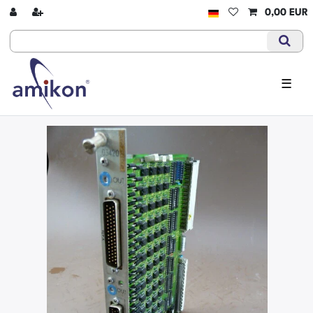
0,00 EUR
☰