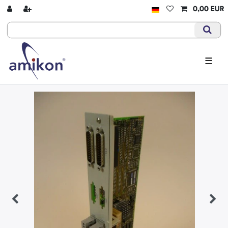
0,00 EUR
☰