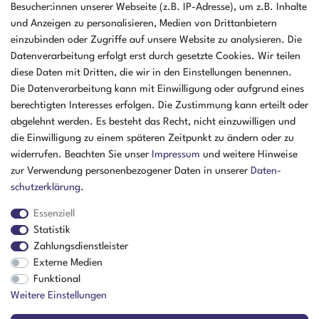
46325 Borken
Besucher:innen unserer Webseite (z.B. IP-Adresse), um z.B. Inhalte
Deutschland
und Anzeigen zu personalisieren, Medien von Drittanbietern
einzubinden oder Zugriffe auf unsere Website zu analysieren. Die
Öffnungszeiten Montag - Donnerstag
Datenverarbeitung erfolgt erst durch gesetzte Cookies. Wir teilen
07:30 - 16:00 Uhr
diese Daten mit Dritten, die wir in den Einstellungen benennen.
Die Datenverarbeitung kann mit Einwilligung oder aufgrund eines
Öffnungszeiten Freitag
berechtigten Interesses erfolgen. Die Zustimmung kann erteilt oder
07:30 - 15:00 Uhr
abgelehnt werden. Es besteht das Recht, nicht einzuwilligen und
ZAHLUNGSARTEN
die Einwilligung zu einem späteren Zeitpunkt zu ändern oder zu
widerrufen. Beachten Sie unser
Impressum
und weitere Hinweise
²
zur Verwendung personenbezogener Daten in unserer
Daten­
schutz­erklärung
.
Essenziell
Statistik
Zahlungsdienstleister
Externe Medien
Funktional
Weitere Einstellungen
Der Verkauf richtet sich ausschließlich an Gewerbetreibende! | ¹ Ausgenommen