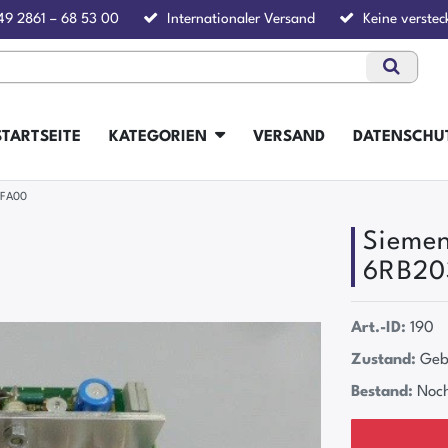
49 2861 – 68 53 00
Internationaler Versand
Keine verstec
STARTSEITE
KATEGORIEN
VERSAND
DATENSCHU
0FA00
Siemen
6RB20
Art.-ID:
190
Zustand:
Geb
Bestand:
Noch