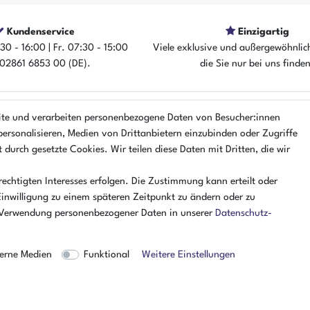
Kundenservice
Einzigartig
30 - 16:00 | Fr. 07:30 - 15:00
Viele exklusive und außergewöhnlic
: 02861 6853 00 (DE).
die Sie nur bei uns finde
EN
ÜBER UNS
ite und verarbeiten personenbezogene Daten von Besucher:innen
personalisieren, Medien von Drittanbietern einzubinden oder Zugriffe
r
AMIKON GMBH
 durch gesetzte Cookies. Wir teilen diese Daten mit Dritten, die wir
Einsteinstr. 8a
lärung
46325 Borken
echtigten Interesses erfolgen. Die Zustimmung kann erteilt oder
nung
Deutschland
Einwilligung zu einem späteren Zeitpunkt zu ändern oder zu
Öffnungszeiten Montag - Donner
 Verwendung personenbezogener Daten in unserer
Daten­schutz­
07:30 - 16:00 Uhr
Öffnungszeiten Freitag
erne Medien
Funktional
Weitere Einstellungen
07:30 - 15:00 Uhr