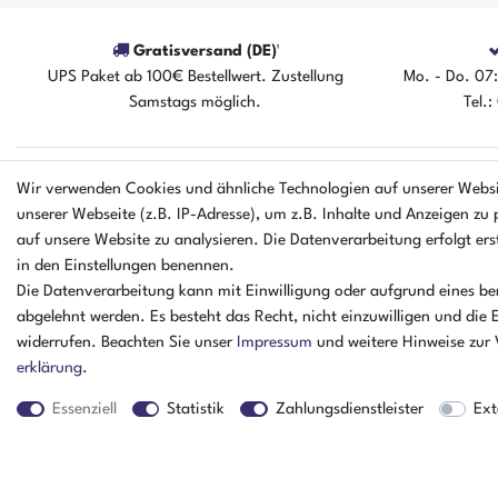
Gratisversand (DE)¹
UPS Paket ab 100€ Bestellwert. Zustellung
Mo. - Do. 07:
Samstags möglich.
Tel.
EINKAUFEN
UNTERNEHM
Wir verwenden Cookies und ähnliche Technologien auf unserer Webs
unserer Webseite (z.B. IP-Adresse), um z.B. Inhalte und Anzeigen zu 
Zahlungsarten
Ankaufformula
auf unsere Website zu analysieren. Die Datenverarbeitung erfolgt erst
Versandarten & kosten
Kontakt
in den Einstellungen benennen.
Warenkorb
Datenschutzerk
Die Datenverarbeitung kann mit Einwilligung oder aufgrund eines ber
Zur Kasse
Batterieverord
abgelehnt werden. Es besteht das Recht, nicht einzuwilligen und die 
Hilfe
AGB
widerrufen. Beachten Sie unser
Impressum
und weitere Hinweise zur
Impressum
erklärung
.
Essenziell
Statistik
Zahlungsdienstleister
Ext