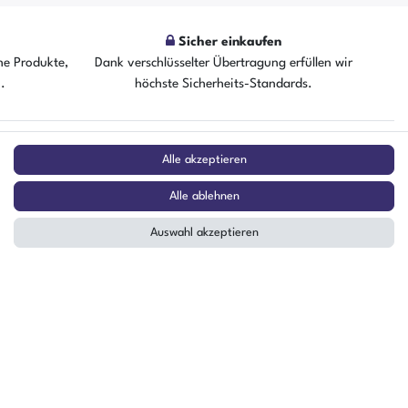
Sicher einkaufen
he Produkte,
Dank verschlüsselter Übertragung erfüllen wir
n.
höchste Sicherheits-Standards.
ZAHLUNGSARTEN
Alle akzeptieren
²
Alle ablehnen
Auswahl akzeptieren
stag