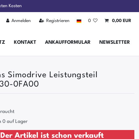
kten Kosten
Anmelden
Registrieren
0
0,00 EUR
TZ
KONTAKT
ANKAUFFORMULAR
NEWSLETTER
s Simodrive Leistungsteil
30-0FA00
raucht
 0 auf Lager
Der Artikel ist schon verkauft