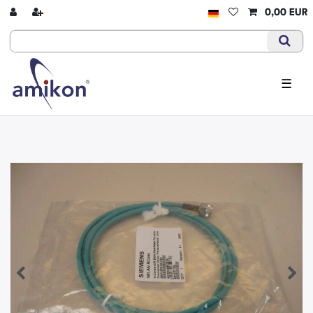
0,00 EUR
☰