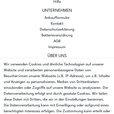
Hilfe
UNTERNEHMEN
Ankaufformular
Kontakt
Datenschutzerklärung
Batterieverordnung
AGB
Impressum
ÜBER UNS
AMIKON GMBH
Wir verwenden Cookies und ähnliche Technologien auf unserer
Einsteinstr. 8a
Website und verarbeiten personenbezogene Daten von
46325 Borken
Besucher:innen unserer Webseite (z.B. IP-Adresse), um z.B. Inhalte
Deutschland
und Anzeigen zu personalisieren, Medien von Drittanbietern
einzubinden oder Zugriffe auf unsere Website zu analysieren. Die
Öffnungszeiten Montag - Donnerstag
Datenverarbeitung erfolgt erst durch gesetzte Cookies. Wir teilen
07:30 - 16:00 Uhr
diese Daten mit Dritten, die wir in den Einstellungen benennen.
Die Datenverarbeitung kann mit Einwilligung oder aufgrund eines
Öffnungszeiten Freitag
berechtigten Interesses erfolgen. Die Zustimmung kann erteilt oder
07:30 - 15:00 Uhr