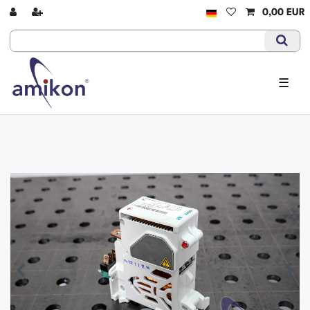
0,00 EUR
☰