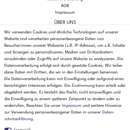
AGB
Impressum
ÜBER UNS
AMIKON GMBH
Wir verwenden Cookies und ähnliche Technologien auf unserer
Einsteinstr. 8a
Website und verarbeiten personenbezogene Daten von
46325 Borken
Besucher:innen unserer Webseite (z.B. IP-Adresse), um z.B. Inhalte
Deutschland
und Anzeigen zu personalisieren, Medien von Drittanbietern
einzubinden oder Zugriffe auf unsere Website zu analysieren. Die
Öffnungszeiten Montag - Donnerstag
Datenverarbeitung erfolgt erst durch gesetzte Cookies. Wir teilen
07:30 - 16:00 Uhr
diese Daten mit Dritten, die wir in den Einstellungen benennen.
Die Datenverarbeitung kann mit Einwilligung oder aufgrund eines
Öffnungszeiten Freitag
berechtigten Interesses erfolgen. Die Zustimmung kann erteilt oder
07:30 - 15:00 Uhr
abgelehnt werden. Es besteht das Recht, nicht einzuwilligen und
ZAHLUNGSARTEN
die Einwilligung zu einem späteren Zeitpunkt zu ändern oder zu
widerrufen. Beachten Sie unser
Impressum
und weitere Hinweise
²
zur Verwendung personenbezogener Daten in unserer
Daten­
schutz­erklärung
.
Essenziell