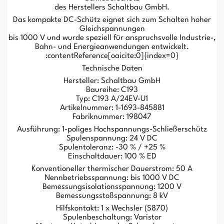
des Herstellers Schaltbau GmbH.
Das kompakte DC-Schütz eignet sich zum Schalten hoher
Gleichspannungen
bis 1000 V und wurde speziell für anspruchsvolle Industrie-,
Bahn- und Energieanwendungen entwickelt.
:contentReference[oaicite:0]{index=0}
Technische Daten
Hersteller: Schaltbau GmbH
Baureihe: C193
Typ: C193 A/24EV-U1
Artikelnummer: 1-1693-845881
Fabriknummer: 198047
Ausführung: 1-poliges Hochspannungs-Schließerschütz
Spulenspannung: 24 V DC
Spulentoleranz: -30 % / +25 %
Einschaltdauer: 100 % ED
Konventioneller thermischer Dauerstrom: 50 A
Nennbetriebsspannung: bis 1000 V DC
Bemessungsisolationsspannung: 1200 V
Bemessungsstoßspannung: 8 kV
Hilfskontakt: 1 x Wechsler (S870)
Spulenbeschaltung: Varistor