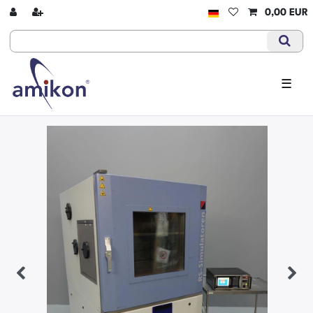
0,00 EUR
☰