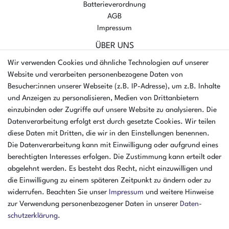
Batterieverordnung
AGB
Impressum
ÜBER UNS
AMIKON GMBH
Wir verwenden Cookies und ähnliche Technologien auf unserer
Einsteinstr. 8a
Website und verarbeiten personenbezogene Daten von
46325 Borken
Besucher:innen unserer Webseite (z.B. IP-Adresse), um z.B. Inhalte
Deutschland
und Anzeigen zu personalisieren, Medien von Drittanbietern
einzubinden oder Zugriffe auf unsere Website zu analysieren. Die
Öffnungszeiten Montag - Donnerstag
Datenverarbeitung erfolgt erst durch gesetzte Cookies. Wir teilen
07:30 - 16:00 Uhr
diese Daten mit Dritten, die wir in den Einstellungen benennen.
Öffnungszeiten Freitag
Die Datenverarbeitung kann mit Einwilligung oder aufgrund eines
07:30 - 15:00 Uhr
berechtigten Interesses erfolgen. Die Zustimmung kann erteilt oder
abgelehnt werden. Es besteht das Recht, nicht einzuwilligen und
ZAHLUNGSARTEN
die Einwilligung zu einem späteren Zeitpunkt zu ändern oder zu
widerrufen. Beachten Sie unser
Impressum
und weitere Hinweise
²
zur Verwendung personenbezogener Daten in unserer
Daten­
schutz­erklärung
.