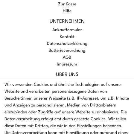
Zur Kasse
Hilfe
UNTERNEHMEN
Ankaufformular
Kontakt
Datenschutzerklärung
Batterieverordnung
AGB
Impressum
ÜBER UNS
AMIKON GMBH
Wir verwenden Cookies und ähnliche Technologien auf unserer
Einsteinstr. 8a
Website und verarbeiten personenbezogene Daten von
46325 Borken
Besucher:innen unserer Webseite (z.B. IP-Adresse), um z.B. Inhalte
Deutschland
und Anzeigen zu personalisieren, Medien von Drittanbietern
einzubinden oder Zugriffe auf unsere Website zu analysieren. Die
Öffnungszeiten Montag - Donnerstag
Datenverarbeitung erfolgt erst durch gesetzte Cookies. Wir teilen
07:30 - 16:00 Uhr
diese Daten mit Dritten, die wir in den Einstellungen benennen.
Die Datenverarbeitung kann mit Einwilligung oder aufgrund eines
Öffnungszeiten Freitag