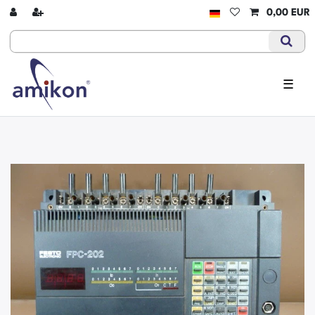
0,00 EUR
☰