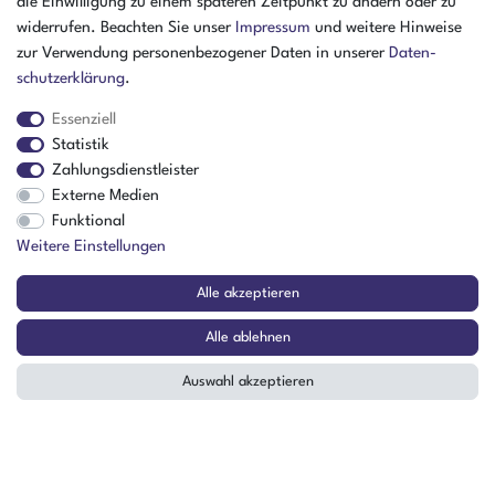
die Einwilligung zu einem späteren Zeitpunkt zu ändern oder zu
Kontakt
widerrufen. Beachten Sie unser
Impressum
und weitere Hinweise
Datenschutzerklärung
zur Verwendung personenbezogener Daten in unserer
Daten­
Batterieverordnung
schutz­erklärung
.
AGB
Essenziell
Impressum
Statistik
ÜBER UNS
Zahlungsdienstleister
AMIKON GMBH
Externe Medien
Einsteinstr. 8a
Funktional
46325 Borken
Weitere Einstellungen
Deutschland
Alle akzeptieren
Öffnungszeiten Montag - Donnerstag
07:30 - 16:00 Uhr
Alle ablehnen
Öffnungszeiten Freitag
Auswahl akzeptieren
07:30 - 15:00 Uhr
ZAHLUNGSARTEN
²