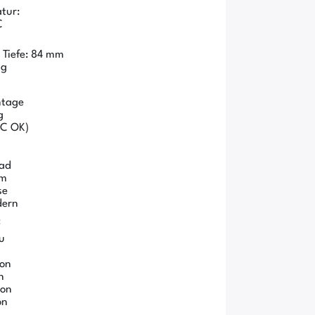
tur:
C
 Tiefe: 84 mm
 g
ntage
g
DC OK)
ad
rm
se
dern
:
u
ion
n
on
on