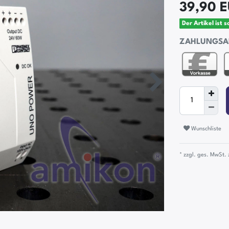
39,90 
Der Artikel ist 
ZAHLUNGSA
Wunschliste
* zzgl. ges. MwSt. 