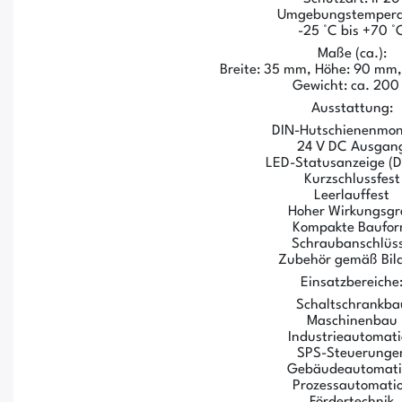
Umgebungstempera
-25 °C bis +70 °
Maße (ca.):
Breite: 35 mm, Höhe: 90 mm,
Gewicht: ca. 200
Ausstattung:
DIN-Hutschienenmo
24 V DC Ausgan
LED-Statusanzeige (
Kurzschlussfest
Leerlauffest
Hoher Wirkungsgr
Kompakte Baufo
Schraubanschlüs
Zubehör gemäß Bil
Einsatzbereiche
Schaltschrankba
Maschinenbau
Industrieautomat
SPS-Steuerunge
Gebäudeautomati
Prozessautomati
Fördertechnik