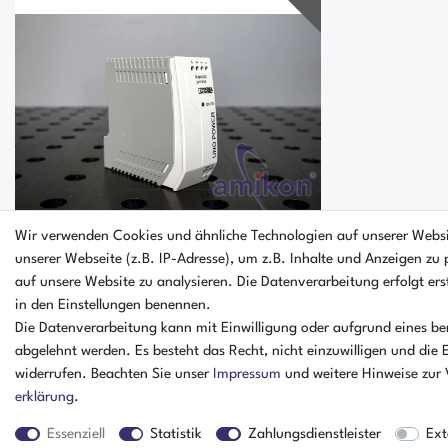
Wir verwenden Cookies und ähnliche Technologien auf unserer Webs
unserer Webseite (z.B. IP-Adresse), um z.B. Inhalte und Anzeigen zu 
auf unsere Website zu analysieren. Die Datenverarbeitung erfolgt erst
Phoenix Contact UNO POWER UNO-
in den Einstellungen benennen.
PS/1AC/24DC/60W 24V 2,5A Netzteil
2902992
Die Datenverarbeitung kann mit Einwilligung oder aufgrund eines ber
abgelehnt werden. Es besteht das Recht, nicht einzuwilligen und die 
widerrufen. Beachten Sie unser
Impressum
und weitere Hinweise zur
erklärung
.
Essenziell
Statistik
Zahlungsdienstleister
Ext