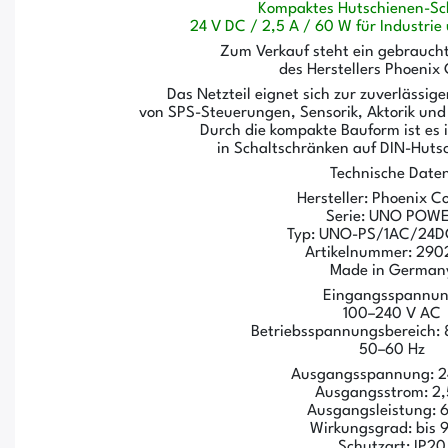
Kompaktes Hutschienen-Sch
24 V DC / 2,5 A / 60 W für Industri
Zum Verkauf steht ein gebraucht
des Herstellers Phoenix
Das Netzteil eignet sich zur zuverläss
von SPS-Steuerungen, Sensorik, Aktorik un
Durch die kompakte Bauform ist es 
in Schaltschränken auf DIN-Huts
Technische Daten
Hersteller: Phoenix C
Serie: UNO POW
Typ: UNO-PS/1AC/24
Artikelnummer: 290
Made in German
Eingangsspannun
100–240 V AC
Betriebsspannungsbereich:
50–60 Hz
Ausgangsspannung: 2
Ausgangsstrom: 2,
Ausgangsleistung: 
Wirkungsgrad: bis 
Schutzart: IP20