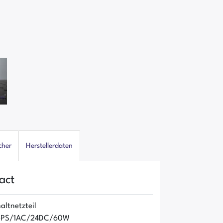
cher
Herstellerdaten
act
altnetzteil
O-PS/1AC/24DC/60W