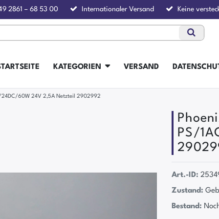
49 2861 – 68 53 00
Internationaler Versand
Keine verstec
STARTSEITE
KATEGORIEN
VERSAND
DATENSCHU
24DC/60W 24V 2,5A Netzteil 2902992
Phoen
PS/1A
29029
Art.-ID:
2534
Zustand:
Geb
Bestand:
Noch