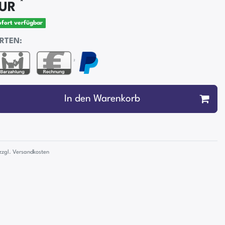
*
EUR
sofort verfügbar
RTEN:
²
In den Warenkorb
zzgl.
Versandkosten