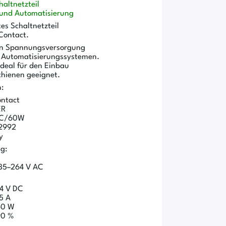
altnetzteil
e und Automatisierung
es Schaltnetzteil
 Contact.
igen Spannungsversorgung
d Automatisierungssystemen.
ideal für den Einbau
chienen geeignet.
:
ontact
ER
DC/60W
2992
y
g:
 85–264 V AC
4 V DC
5 A
60 W
90 %