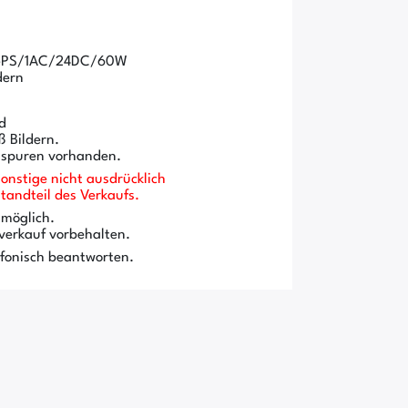
O-PS/1AC/24DC/60W
dern
d
 Bildern.
sspuren vorhanden.
onstige nicht ausdrücklich
andteil des Verkaufs.
 möglich.
verkauf vorbehalten.
efonisch beantworten.