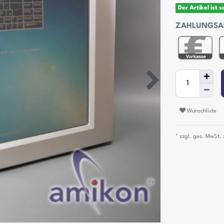
Der Artikel ist 
ZAHLUNGSA
Wunschliste
* zzgl. ges. MwSt. 