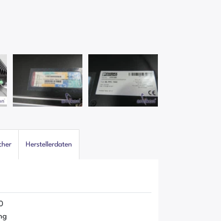
cher
Herstellerdaten
0
ng