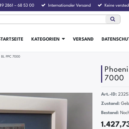
49 2861 – 68 53 00
Internationaler Versand
Keine verstec
STARTSEITE
KATEGORIEN
VERSAND
DATENSCHU
- BL PPC 7000
Phoeni
7000
Art.-ID:
2325
Zustand:
Geb
Bestand:
Noch
1.427,7