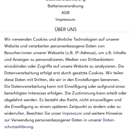
Batterieverordnung
AGB
Impressum
ÜBER UNS
AMIKON GMBH
Wir verwenden Cookies und ähnliche Technologien auf unserer
Einsteinstr. 8a
Website und verarbeiten personenbezogene Daten von
46325 Borken
Besucher:innen unserer Webseite (z.B. IP-Adresse), um z.B. Inhalte
Deutschland
und Anzeigen zu personalisieren, Medien von Drittanbietern
einzubinden oder Zugriffe auf unsere Website zu analysieren. Die
Öffnungszeiten Montag - Donnerstag
Datenverarbeitung erfolgt erst durch gesetzte Cookies. Wir teilen
07:30 - 16:00 Uhr
diese Daten mit Dritten, die wir in den Einstellungen benennen.
Öffnungszeiten Freitag
Die Datenverarbeitung kann mit Einwilligung oder aufgrund eines
07:30 - 15:00 Uhr
berechtigten Interesses erfolgen. Die Zustimmung kann erteilt oder
abgelehnt werden. Es besteht das Recht, nicht einzuwilligen und
ZAHLUNGSARTEN
die Einwilligung zu einem späteren Zeitpunkt zu ändern oder zu
widerrufen. Beachten Sie unser
Impressum
und weitere Hinweise
²
zur Verwendung personenbezogener Daten in unserer
Daten­
schutz­erklärung
.