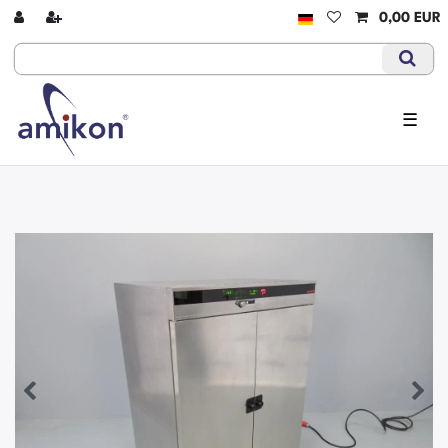
0,00 EUR
☰