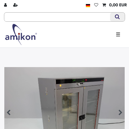
0,00 EUR
☰