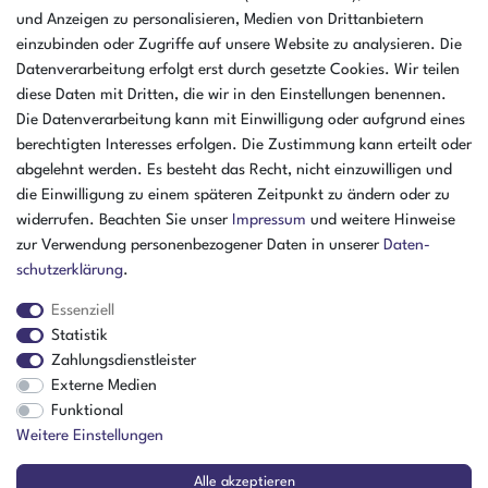
Deutschland
und Anzeigen zu personalisieren, Medien von Drittanbietern
einzubinden oder Zugriffe auf unsere Website zu analysieren. Die
Öffnungszeiten Montag - Donnerstag
Datenverarbeitung erfolgt erst durch gesetzte Cookies. Wir teilen
07:30 - 16:00 Uhr
diese Daten mit Dritten, die wir in den Einstellungen benennen.
Öffnungszeiten Freitag
Die Datenverarbeitung kann mit Einwilligung oder aufgrund eines
07:30 - 15:00 Uhr
berechtigten Interesses erfolgen. Die Zustimmung kann erteilt oder
abgelehnt werden. Es besteht das Recht, nicht einzuwilligen und
ZAHLUNGSARTEN
die Einwilligung zu einem späteren Zeitpunkt zu ändern oder zu
widerrufen. Beachten Sie unser
Impressum
und weitere Hinweise
²
zur Verwendung personenbezogener Daten in unserer
Daten­
schutz­erklärung
.
Essenziell
Statistik
Zahlungsdienstleister
Externe Medien
Funktional
Weitere Einstellungen
Der Verkauf richtet sich ausschließlich an Gewerbetreibende! | ¹ Ausgenommen
Alle akzeptieren
Sperrgut, Spedition und Versand ins Ausland