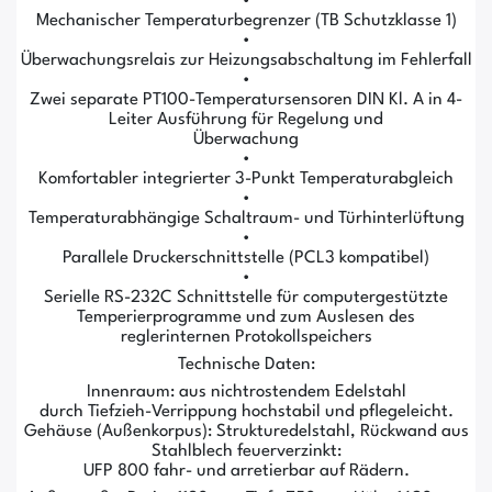
•
Mechanischer Temperaturbegrenzer (TB Schutzklasse 1)
•
Überwachungsrelais zur Heizungsabschaltung im Fehlerfall
•
Zwei separate PT100-Temperatursensoren DIN Kl. A in 4-
Leiter Ausführung für Regelung und
Überwachung
•
Komfortabler integrierter 3-Punkt Temperaturabgleich
•
Temperaturabhängige Schaltraum- und Türhinterlüftung
•
Parallele Druckerschnittstelle (PCL3 kompatibel)
•
Serielle RS-232C Schnittstelle für computergestützte
Temperierprogramme und zum Auslesen des
reglerinternen Protokollspeichers
Technische Daten:
Innenraum: aus nichtrostendem Edelstahl
durch Tiefzieh-Verrippung hochstabil und pflegeleicht.
Gehäuse (Außenkorpus): Strukturedelstahl, Rückwand aus
Stahlblech feuerverzinkt:
UFP 800 fahr- und arretierbar auf Rädern.