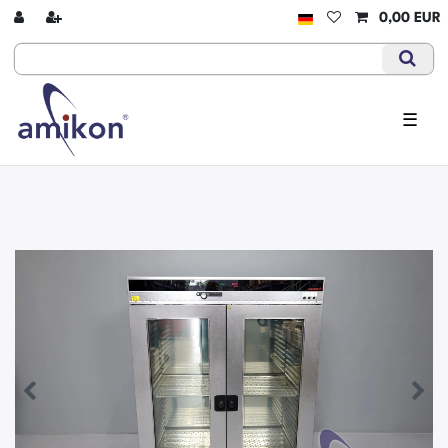
0,00 EUR
☰