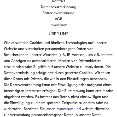
Kontakt
Datenschutzerklärung
Batterieverordnung
AGB
Impressum
ÜBER UNS
AMIKON GMBH
Wir verwenden Cookies und ähnliche Technologien auf unserer
Einsteinstr. 8a
Website und verarbeiten personenbezogene Daten von
46325 Borken
Besucher:innen unserer Webseite (z.B. IP-Adresse), um z.B. Inhalte
Deutschland
und Anzeigen zu personalisieren, Medien von Drittanbietern
einzubinden oder Zugriffe auf unsere Website zu analysieren. Die
Öffnungszeiten Montag - Donnerstag
Datenverarbeitung erfolgt erst durch gesetzte Cookies. Wir teilen
07:30 - 16:00 Uhr
diese Daten mit Dritten, die wir in den Einstellungen benennen.
Öffnungszeiten Freitag
Die Datenverarbeitung kann mit Einwilligung oder aufgrund eines
07:30 - 15:00 Uhr
berechtigten Interesses erfolgen. Die Zustimmung kann erteilt oder
abgelehnt werden. Es besteht das Recht, nicht einzuwilligen und
ZAHLUNGSARTEN
die Einwilligung zu einem späteren Zeitpunkt zu ändern oder zu
widerrufen. Beachten Sie unser
Impressum
und weitere Hinweise
²
zur Verwendung personenbezogener Daten in unserer
Daten­