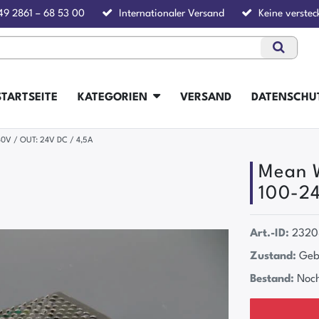
49 2861 – 68 53 00
Internationaler Versand
Keine verstec
STARTSEITE
KATEGORIEN
VERSAND
DATENSCHU
40V / OUT: 24V DC / 4,5A
Mean W
100-24
Art.-ID:
2320
Zustand:
Geb
Bestand:
Noch