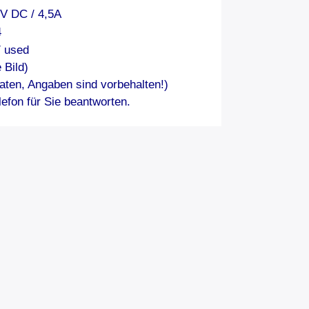
4V DC / 4,5A
4
/ used
 Bild)
aten, Angaben sind vorbehalten!)
efon für Sie beantworten.