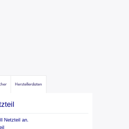
cher
Herstellerdaten
zteil
l Netzteil an.
il