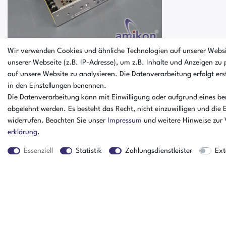
Wir verwenden Cookies und ähnliche Technologien auf unserer Webs
unserer Webseite (z.B. IP-Adresse), um z.B. Inhalte und Anzeigen zu 
auf unsere Website zu analysieren. Die Datenverarbeitung erfolgt erst
Mean Well Netzteil S-100F-24 IN: AC
in den Einstellungen benennen.
100-240V / OUT: 24V DC / 4,5A
Die Datenverarbeitung kann mit Einwilligung oder aufgrund eines ber
abgelehnt werden. Es besteht das Recht, nicht einzuwilligen und die 
widerrufen. Beachten Sie unser
Impressum
und weitere Hinweise zur
erklärung
.
Essenziell
Statistik
Zahlungsdienstleister
Ext
Der Artikel ist schon verkauft