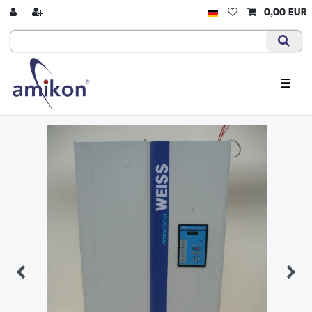
0,00 EUR
☰