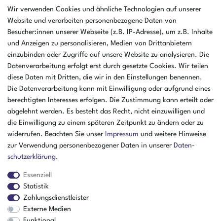
AMIKON GMBH
Wir verwenden Cookies und ähnliche Technologien auf unserer
Einsteinstr. 8a
Website und verarbeiten personenbezogene Daten von
46325 Borken
Besucher:innen unserer Webseite (z.B. IP-Adresse), um z.B. Inhalte
Deutschland
und Anzeigen zu personalisieren, Medien von Drittanbietern
einzubinden oder Zugriffe auf unsere Website zu analysieren. Die
Öffnungszeiten Montag - Donnerstag
Datenverarbeitung erfolgt erst durch gesetzte Cookies. Wir teilen
07:30 - 16:00 Uhr
diese Daten mit Dritten, die wir in den Einstellungen benennen.
Öffnungszeiten Freitag
Die Datenverarbeitung kann mit Einwilligung oder aufgrund eines
07:30 - 15:00 Uhr
berechtigten Interesses erfolgen. Die Zustimmung kann erteilt oder
abgelehnt werden. Es besteht das Recht, nicht einzuwilligen und
ZAHLUNGSARTEN
die Einwilligung zu einem späteren Zeitpunkt zu ändern oder zu
widerrufen. Beachten Sie unser
Impressum
und weitere Hinweise
²
zur Verwendung personenbezogener Daten in unserer
Daten­
schutz­erklärung
.
Essenziell
Statistik
Zahlungsdienstleister
Externe Medien
Funktional