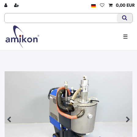
0,00 EUR
☰