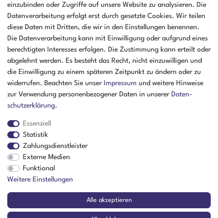
einzubinden oder Zugriffe auf unsere Website zu analysieren. Die
Öffnungszeiten Montag - Donnerstag
Datenverarbeitung erfolgt erst durch gesetzte Cookies. Wir teilen
07:30 - 16:00 Uhr
diese Daten mit Dritten, die wir in den Einstellungen benennen.
Die Datenverarbeitung kann mit Einwilligung oder aufgrund eines
Öffnungszeiten Freitag
berechtigten Interesses erfolgen. Die Zustimmung kann erteilt oder
07:30 - 15:00 Uhr
abgelehnt werden. Es besteht das Recht, nicht einzuwilligen und
ZAHLUNGSARTEN
die Einwilligung zu einem späteren Zeitpunkt zu ändern oder zu
widerrufen. Beachten Sie unser
Impressum
und weitere Hinweise
²
zur Verwendung personenbezogener Daten in unserer
Daten­
schutz­erklärung
.
Essenziell
Statistik
Zahlungsdienstleister
Externe Medien
Funktional
Weitere Einstellungen
Der Verkauf richtet sich ausschließlich an Gewerbetreibende! | ¹ Ausgenommen
Alle akzeptieren
Sperrgut, Spedition und Versand ins Ausland
² Nur für Firmen mit Sitz in Deutschland