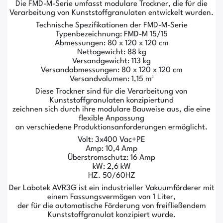
Die FMD-M-Serie umfasst modulare Trockner, die für die
Verarbeitung von Kunststoffgranulaten entwickelt wurden.
Technische Spezifikationen der FMD-M-Serie
Typenbezeichnung: FMD-M 15/15
Abmessungen: 80 x 120 x 120 cm
Nettogewicht: 88 kg
Versandgewicht: 113 kg
Versandabmessungen: 80 x 120 x 120 cm
Versandvolumen: 1,15 m³
Diese Trockner sind für die Verarbeitung von
Kunststoffgranulaten konzipiertund
zeichnen sich durch ihre modulare Bauweise aus, die eine
flexible Anpassung
an verschiedene Produktionsanforderungen ermöglicht.
Volt: 3x400 Vac+PE
Amp: 10,4 Amp
Überstromschutz: 16 Amp
kW: 2,6 kW
HZ. 50/60HZ
Der Labotek AVR3G ist ein industrieller Vakuumförderer mit
einem Fassungsvermögen von 1 Liter,
der für die automatische Förderung von freifließendem
Kunststoffgranulat konzipiert wurde.