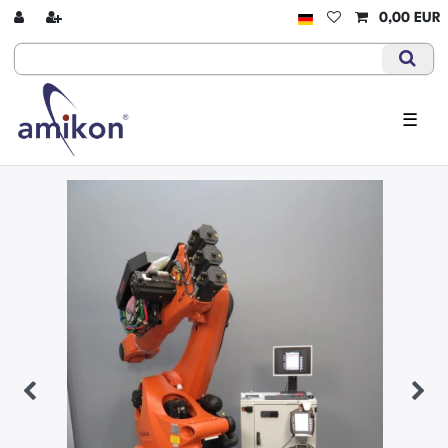
0,00 EUR
☰