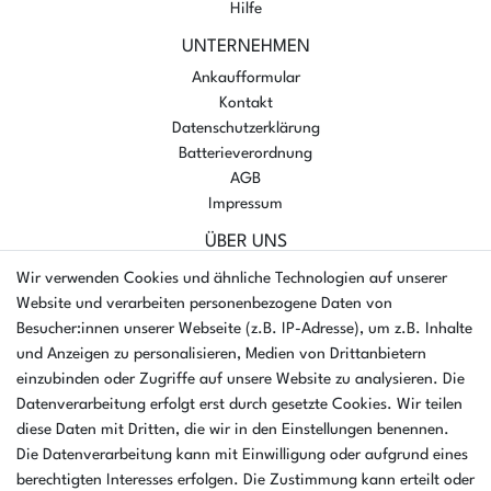
Hilfe
UNTERNEHMEN
Ankaufformular
Kontakt
Datenschutzerklärung
Batterieverordnung
AGB
Impressum
ÜBER UNS
AMIKON GMBH
Wir verwenden Cookies und ähnliche Technologien auf unserer
Einsteinstr. 8a
Website und verarbeiten personenbezogene Daten von
46325 Borken
Besucher:innen unserer Webseite (z.B. IP-Adresse), um z.B. Inhalte
Deutschland
und Anzeigen zu personalisieren, Medien von Drittanbietern
einzubinden oder Zugriffe auf unsere Website zu analysieren. Die
Öffnungszeiten Montag - Donnerstag
Datenverarbeitung erfolgt erst durch gesetzte Cookies. Wir teilen
07:30 - 16:00 Uhr
diese Daten mit Dritten, die wir in den Einstellungen benennen.
Die Datenverarbeitung kann mit Einwilligung oder aufgrund eines
Öffnungszeiten Freitag
berechtigten Interesses erfolgen. Die Zustimmung kann erteilt oder
07:30 - 15:00 Uhr