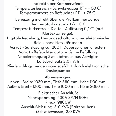
indirekt über Kammerwände
Temperaturbereich - Schwitzwasser RT - + 50 C°
Temperaturbereich Befeuchter RT - + 75 C°
Beheizung indirekt über die Prüfkammerwände.
Temperaturkonstanz +/- 1.0 K
Temperaturkontrolle Digital, Auflösung 0,1 C° (auf
Klartextanzeige),
Digitale Regelung, Heizungsschaltung über elektronische
Relais ohne Netzstörungen
Vorrat - Salzlösung ca. 200 h Dauersprühen o. extern
Vorrat - Befeuchter automatische Befüllung
Nebelerzeugung Zweistoffdüse aus Acrylglas
Luftdurchsatz 3,0 m'/h
Niederschlagsmenge zwangsgeführt durch elektronische
Dosierpumpe
Abmessungen:
Innen : Breite 1030 mm, Tiefe 880 mm, Höhe 1100 mm,
Außen: Breite 1200 mm, Tiefe 1000 mm, Höhe 2080 mm,
Elektrischer Anschluß:
Nennspannung: 400V 3P/N 50Hz
Pmax: 9800W
Anschlußleistung: 3.0 KVA (Salzsprühen)
(Schwitzwasser) 2.0 KVA