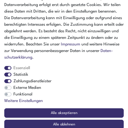
Öffnungszeiten Montag - Donnerstag
Datenverarbeitung erfolgt erst durch gesetzte Cookies. Wir teilen
07:30 - 16:00 Uhr
diese Daten mit Dritten, die wir in den Einstellungen benennen.
Öffnungszeiten Freitag
Die Datenverarbeitung kann mit Einwilligung oder aufgrund eines
07:30 - 15:00 Uhr
berechtigten Interesses erfolgen. Die Zustimmung kann erteilt oder
abgelehnt werden. Es besteht das Recht, nicht einzuwilligen und
ZAHLUNGSARTEN
die Einwilligung zu einem späteren Zeitpunkt zu ändern oder zu
widerrufen. Beachten Sie unser
Impressum
und weitere Hinweise
²
zur Verwendung personenbezogener Daten in unserer
Daten­
schutz­erklärung
.
Essenziell
Statistik
Zahlungsdienstleister
Externe Medien
Funktional
Weitere Einstellungen
Der Verkauf richtet sich ausschließlich an Gewerbetreibende! | ¹ Ausgenommen
Alle akzeptieren
Sperrgut, Spedition und Versand ins Ausland
² Nur für Firmen mit Sitz in Deutschland
Alle ablehnen
© Copyright 2026 Amikon GmbH | Alle Rechte vorbehalten.