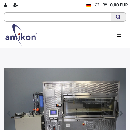
0,00 EUR
☰