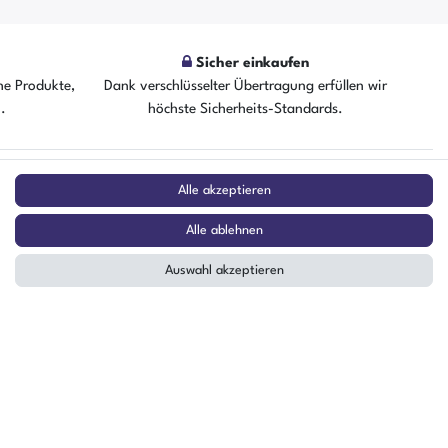
Sicher einkaufen
he Produkte,
Dank verschlüsselter Übertragung erfüllen wir
n.
höchste Sicherheits-Standards.
ZAHLUNGSARTEN
Alle akzeptieren
²
Alle ablehnen
Auswahl akzeptieren
stag