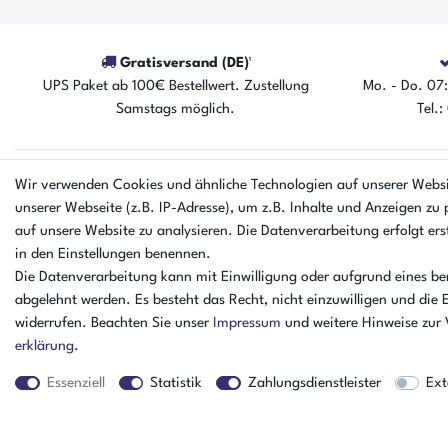
Gratisversand (DE)¹
UPS Paket ab 100€ Bestellwert. Zustellung
Mo. - Do. 07:
Samstags möglich.
Tel.
Wir verwenden Cookies und ähnliche Technologien auf unserer Webs
EINKAUFEN
UNTERNEHM
unserer Webseite (z.B. IP-Adresse), um z.B. Inhalte und Anzeigen zu 
Zahlungsarten
Ankaufformula
auf unsere Website zu analysieren. Die Datenverarbeitung erfolgt erst
Versandarten & kosten
Kontakt
in den Einstellungen benennen.
Warenkorb
Datenschutzerk
Die Datenverarbeitung kann mit Einwilligung oder aufgrund eines ber
Zur Kasse
Batterieverord
abgelehnt werden. Es besteht das Recht, nicht einzuwilligen und die 
Hilfe
AGB
widerrufen. Beachten Sie unser
Impressum
und weitere Hinweise zur
Impressum
erklärung
.
Essenziell
Statistik
Zahlungsdienstleister
Ext