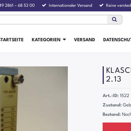
49 2861 – 68 53 00
Internationaler Versand
Keine verstec
STARTSEITE
KATEGORIEN
VERSAND
DATENSCHU
KLASCH
2.13
Art.-ID:
1522
Zustand:
Geb
Bestand:
Noch