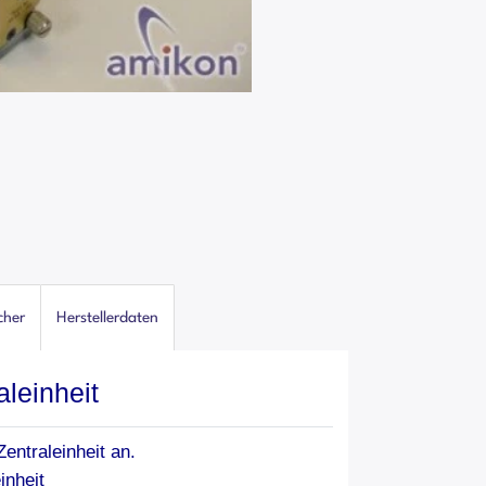
cher
Herstellerdaten
leinheit
entraleinheit an.
nheit