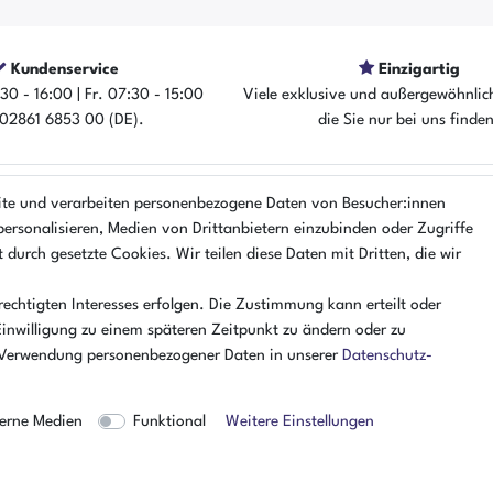
Kundenservice
Einzigartig
30 - 16:00 | Fr. 07:30 - 15:00
Viele exklusive und außergewöhnlic
: 02861 6853 00 (DE).
die Sie nur bei uns finde
ite und verarbeiten personenbezogene Daten von Besucher:innen
EN
ÜBER UNS
personalisieren, Medien von Drittanbietern einzubinden oder Zugriffe
r
AMIKON GMBH
 durch gesetzte Cookies. Wir teilen diese Daten mit Dritten, die wir
Einsteinstr. 8a
lärung
46325 Borken
echtigten Interesses erfolgen. Die Zustimmung kann erteilt oder
nung
Deutschland
Einwilligung zu einem späteren Zeitpunkt zu ändern oder zu
Öffnungszeiten Montag - Donner
 Verwendung personenbezogener Daten in unserer
Daten­schutz­
07:30 - 16:00 Uhr
Öffnungszeiten Freitag
erne Medien
Funktional
Weitere Einstellungen
07:30 - 15:00 Uhr