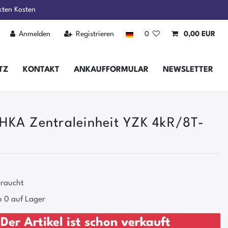
kten Kosten
Anmelden
Registrieren
0
0,00 EUR
TZ
KONTAKT
ANKAUFFORMULAR
NEWSLETTER
KA Zentraleinheit YZK 4kR/8T-
raucht
 0 auf Lager
Der Artikel ist schon verkauft