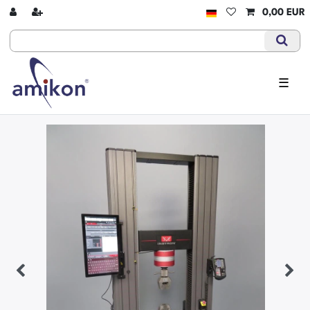
0,00 EUR
☰