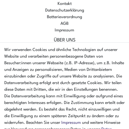
Kontakt
Datenschutzerklärung
Batterieverordnung
AGB
Impressum
ÜBER UNS
AMIKON GMBH
Wir verwenden Cookies und ähnliche Technologien auf unserer
Einsteinstr. 8a
Website und verarbeiten personenbezogene Daten von
46325 Borken
Besucher:innen unserer Webseite (z.B. IP-Adresse), um z.B. Inhalte
Deutschland
und Anzeigen zu personalisieren, Medien von Drittanbietern
einzubinden oder Zugriffe auf unsere Website zu analysieren. Die
Öffnungszeiten Montag - Donnerstag
Datenverarbeitung erfolgt erst durch gesetzte Cookies. Wir teilen
07:30 - 16:00 Uhr
diese Daten mit Dritten, die wir in den Einstellungen benennen.
Öffnungszeiten Freitag
Die Datenverarbeitung kann mit Einwilligung oder aufgrund eines
07:30 - 15:00 Uhr
berechtigten Interesses erfolgen. Die Zustimmung kann erteilt oder
abgelehnt werden. Es besteht das Recht, nicht einzuwilligen und
ZAHLUNGSARTEN
die Einwilligung zu einem späteren Zeitpunkt zu ändern oder zu
widerrufen. Beachten Sie unser
Impressum
und weitere Hinweise
²