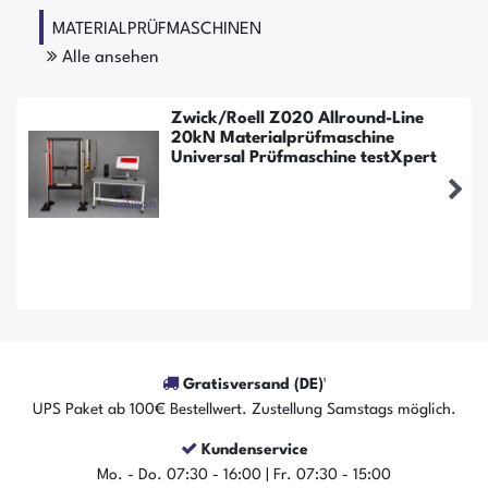
MATERIALPRÜFMASCHINEN
Alle ansehen
Zwick/Roell Z020 Allround-Line
20kN Materialprüfmaschine
Universal Prüfmaschine testXpert
Gratisversand (DE)¹
UPS Paket ab 100€ Bestellwert. Zustellung Samstags möglich.
Kundenservice
Der Artikel ist sofort verfügbar
Mo. - Do. 07:30 - 16:00 | Fr. 07:30 - 15:00