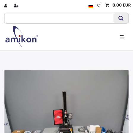
0,00 EUR
☰