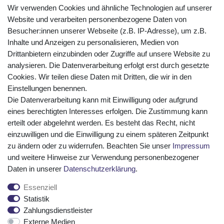
ÜBER UNS
Wir verwenden Cookies und ähnliche Technologien auf unserer
AMIKON GMBH
Website und verarbeiten personenbezogene Daten von
Einsteinstr. 8a
Besucher:innen unserer Webseite (z.B. IP-Adresse), um z.B.
46325 Borken
Inhalte und Anzeigen zu personalisieren, Medien von
Deutschland
Drittanbietern einzubinden oder Zugriffe auf unsere Website zu
analysieren. Die Datenverarbeitung erfolgt erst durch gesetzte
Öffnungszeiten Montag - Donnerstag
Cookies. Wir teilen diese Daten mit Dritten, die wir in den
07:30 - 16:00 Uhr
Einstellungen benennen.
Die Datenverarbeitung kann mit Einwilligung oder aufgrund
Öffnungszeiten Freitag
eines berechtigten Interesses erfolgen. Die Zustimmung kann
07:30 - 15:00 Uhr
erteilt oder abgelehnt werden. Es besteht das Recht, nicht
ZAHLUNGSARTEN
einzuwilligen und die Einwilligung zu einem späteren Zeitpunkt
zu ändern oder zu widerrufen. Beachten Sie unser
Impressum
²
und weitere Hinweise zur Verwendung personenbezogener
Daten in unserer
Daten­schutz­erklärung
.
Essenziell
Statistik
Zahlungsdienstleister
Externe Medien