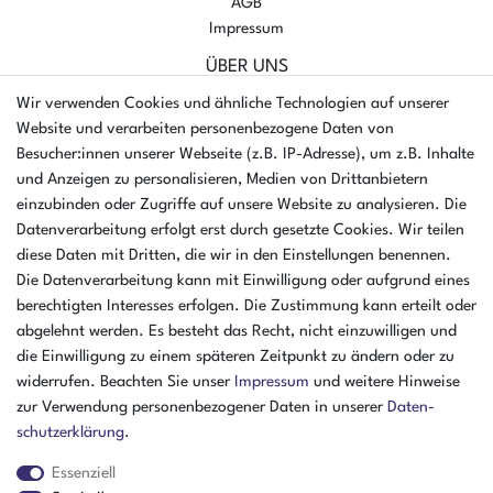
AGB
Impressum
ÜBER UNS
AMIKON GMBH
Wir verwenden Cookies und ähnliche Technologien auf unserer
Einsteinstr. 8a
Website und verarbeiten personenbezogene Daten von
46325 Borken
Besucher:innen unserer Webseite (z.B. IP-Adresse), um z.B. Inhalte
Deutschland
und Anzeigen zu personalisieren, Medien von Drittanbietern
einzubinden oder Zugriffe auf unsere Website zu analysieren. Die
Öffnungszeiten Montag - Donnerstag
Datenverarbeitung erfolgt erst durch gesetzte Cookies. Wir teilen
07:30 - 16:00 Uhr
diese Daten mit Dritten, die wir in den Einstellungen benennen.
Öffnungszeiten Freitag
Die Datenverarbeitung kann mit Einwilligung oder aufgrund eines
07:30 - 15:00 Uhr
berechtigten Interesses erfolgen. Die Zustimmung kann erteilt oder
abgelehnt werden. Es besteht das Recht, nicht einzuwilligen und
ZAHLUNGSARTEN
die Einwilligung zu einem späteren Zeitpunkt zu ändern oder zu
widerrufen. Beachten Sie unser
Impressum
und weitere Hinweise
²
zur Verwendung personenbezogener Daten in unserer
Daten­
schutz­erklärung
.
Essenziell