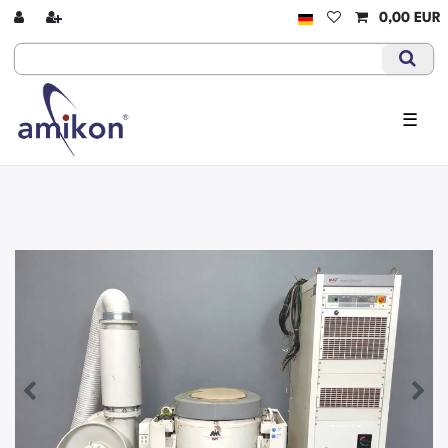
0,00 EUR
☰