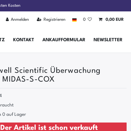
kten Kosten
Anmelden
Registrieren
0
0,00 EUR
TZ
KONTAKT
ANKAUFFORMULAR
NEWSLETTER
ell Scientific Überwachung
r MIDAS-S-COX
4
raucht
 0 auf Lager
Der Artikel ist schon verkauft