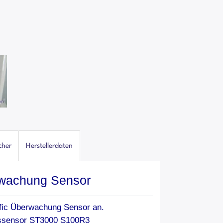
cher
Herstellerdaten
rwachung Sensor
tific Überwachung Sensor an.
sssensor ST3000 S100R3