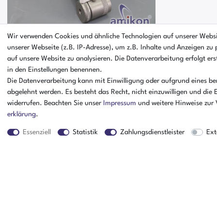
Wir verwenden Cookies und ähnliche Technologien auf unserer Webs
unserer Webseite (z.B. IP-Adresse), um z.B. Inhalte und Anzeigen zu 
auf unsere Website zu analysieren. Die Datenverarbeitung erfolgt erst
Honeywell Scientific Überwachung
in den Einstellungen benennen.
Sensor MIDAS-S-COX
Die Datenverarbeitung kann mit Einwilligung oder aufgrund eines ber
abgelehnt werden. Es besteht das Recht, nicht einzuwilligen und die 
widerrufen. Beachten Sie unser
Impressum
und weitere Hinweise zur
erklärung
.
Essenziell
Statistik
Zahlungsdienstleister
Ext
Der Artikel ist schon verkauft
Gratisversand (DE)¹