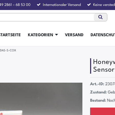
49 2861 – 68 53 00
Internationaler Versand
Keine verstec
STARTSEITE
KATEGORIEN
VERSAND
DATENSCHU
 MIDAS-S-COX
Honeyw
Senso
Art.-ID:
2307
Zustand:
Geb
Bestand:
Noch