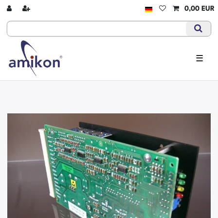
0,00 EUR
☰