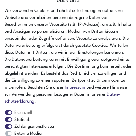
ÜBER UNS
AMIKON GMBH
Wir verwenden Cookies und ähnliche Technologien auf unserer
Einsteinstr. 8a
Website und verarbeiten personenbezogene Daten von
46325 Borken
Besucher:innen unserer Webseite (z.B. IP-Adresse), um z.B. Inhalte
Deutschland
und Anzeigen zu personalisieren, Medien von Drittanbietern
einzubinden oder Zugriffe auf unsere Website zu analysieren. Die
Öffnungszeiten Montag - Donnerstag
Datenverarbeitung erfolgt erst durch gesetzte Cookies. Wir teilen
07:30 - 16:00 Uhr
diese Daten mit Dritten, die wir in den Einstellungen benennen.
Die Datenverarbeitung kann mit Einwilligung oder aufgrund eines
Öffnungszeiten Freitag
berechtigten Interesses erfolgen. Die Zustimmung kann erteilt oder
07:30 - 15:00 Uhr
abgelehnt werden. Es besteht das Recht, nicht einzuwilligen und
ZAHLUNGSARTEN
die Einwilligung zu einem späteren Zeitpunkt zu ändern oder zu
widerrufen. Beachten Sie unser
Impressum
und weitere Hinweise
²
zur Verwendung personenbezogener Daten in unserer
Daten­
schutz­erklärung
.
Essenziell
Statistik
Zahlungsdienstleister
Externe Medien