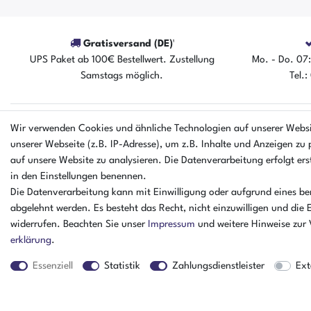
Gratisversand (DE)¹
UPS Paket ab 100€ Bestellwert. Zustellung
Mo. - Do. 07:
Samstags möglich.
Tel.
Wir verwenden Cookies und ähnliche Technologien auf unserer Webs
EINKAUFEN
UNTERNEHM
unserer Webseite (z.B. IP-Adresse), um z.B. Inhalte und Anzeigen zu 
Zahlungsarten
Ankaufformula
auf unsere Website zu analysieren. Die Datenverarbeitung erfolgt erst
Versandarten & kosten
Kontakt
in den Einstellungen benennen.
Warenkorb
Datenschutzerk
Die Datenverarbeitung kann mit Einwilligung oder aufgrund eines ber
Zur Kasse
Batterieverord
abgelehnt werden. Es besteht das Recht, nicht einzuwilligen und die 
Hilfe
AGB
widerrufen. Beachten Sie unser
Impressum
und weitere Hinweise zur
Impressum
erklärung
.
Essenziell
Statistik
Zahlungsdienstleister
Ext