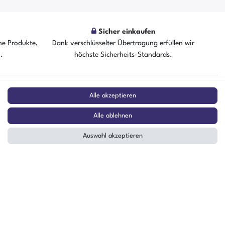
Sicher einkaufen
he Produkte,
Dank verschlüsselter Übertragung erfüllen wir
n.
höchste Sicherheits-Standards.
ZAHLUNGSARTEN
Alle akzeptieren
²
Alle ablehnen
Auswahl akzeptieren
stag