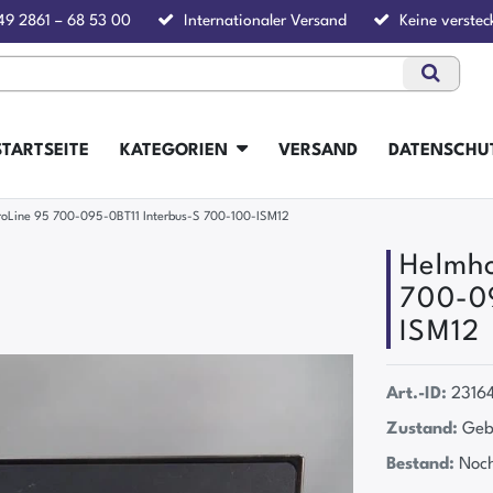
49 2861 – 68 53 00
Internationaler Versand
Keine verstec
STARTSEITE
KATEGORIEN
VERSAND
DATENSCHU
roLine 95 700-095-0BT11 Interbus-S 700-100-ISM12
Helmho
700-09
ISM12
Art.-ID:
2316
Zustand:
Geb
Bestand:
Noch