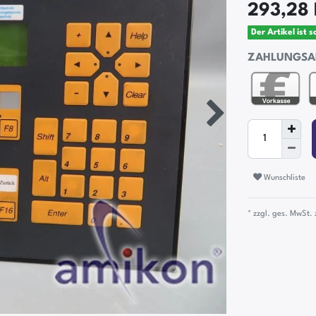
293,28
Der Artikel ist 
ZAHLUNGSA
Wunschliste
* zzgl. ges. MwSt. 