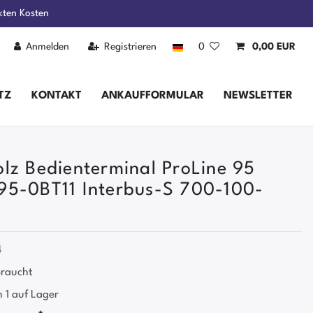
kten Kosten
Anmelden
Registrieren
0
0,00 EUR
TZ
KONTAKT
ANKAUFFORMULAR
NEWSLETTER
lz Bedienterminal ProLine 95
5-0BT11 Interbus-S 700-100-
4
raucht
 1 auf Lager