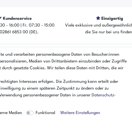
Kundenservice
Einzigartig
30 - 16:00 | Fr. 07:30 - 15:00
Viele exklusive und außergewöhnlic
: 02861 6853 00 (DE).
die Sie nur bei uns finde
ite und verarbeiten personenbezogene Daten von Besucher:innen
EN
ÜBER UNS
personalisieren, Medien von Drittanbietern einzubinden oder Zugriffe
r
AMIKON GMBH
 durch gesetzte Cookies. Wir teilen diese Daten mit Dritten, die wir
Einsteinstr. 8a
lärung
46325 Borken
echtigten Interesses erfolgen. Die Zustimmung kann erteilt oder
nung
Deutschland
Einwilligung zu einem späteren Zeitpunkt zu ändern oder zu
Öffnungszeiten Montag - Donner
 Verwendung personenbezogener Daten in unserer
Daten­schutz­
07:30 - 16:00 Uhr
Öffnungszeiten Freitag
erne Medien
Funktional
Weitere Einstellungen
07:30 - 15:00 Uhr