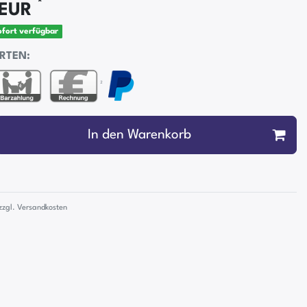
*
 EUR
sofort verfügbar
RTEN:
²
In den Warenkorb
zzgl.
Versandkosten