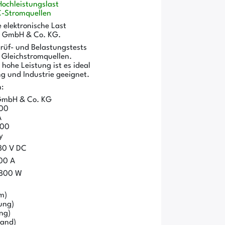
ochleistungslast
DC-Stromquellen
 elektronische Last
ik GmbH & Co. KG.
Prüf- und Belastungstests
d Gleichstromquellen.
hohe Leistung ist es ideal
ng und Industrie geeignet.
:
 GmbH & Co. KG
400
A
400
y
80 V DC
00 A
.800 W
m)
ung)
ng)
tand)