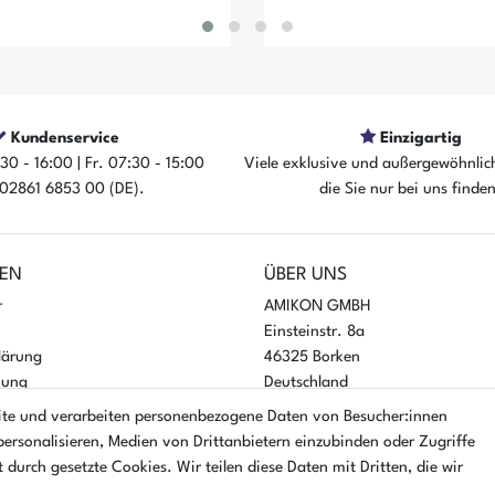
Kundenservice
Einzigartig
30 - 16:00 | Fr. 07:30 - 15:00
Viele exklusive und außergewöhnlic
: 02861 6853 00 (DE).
die Sie nur bei uns finde
rtikel ist sofort verfügbar
Der Artikel ist sofort ver
EN
ÜBER UNS
r
AMIKON GMBH
Einsteinstr. 8a
lärung
46325 Borken
nung
Deutschland
ite und verarbeiten personenbezogene Daten von Besucher:innen
Öffnungszeiten Montag - Donner
personalisieren, Medien von Drittanbietern einzubinden oder Zugriffe
07:30 - 16:00 Uhr
 durch gesetzte Cookies. Wir teilen diese Daten mit Dritten, die wir
Öffnungszeiten Freitag