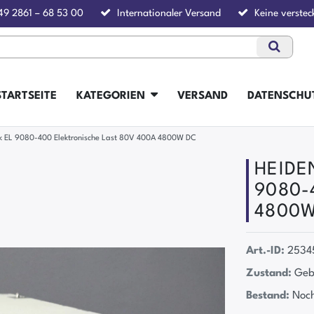
49 2861 – 68 53 00
Internationaler Versand
Keine verstec
STARTSEITE
KATEGORIEN
VERSAND
DATENSCHU
k EL 9080-400 Elektronische Last 80V 400A 4800W DC
HEIDEN
9080-4
4800W
Art.-ID:
2534
Zustand:
Geb
Bestand:
Noch