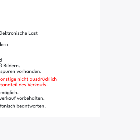
lektronische Last
dern
d
 Bildern.
sspuren vorhanden.
onstige nicht ausdrücklich
andteil des Verkaufs.
 möglich.
verkauf vorbehalten.
efonisch beantworten.