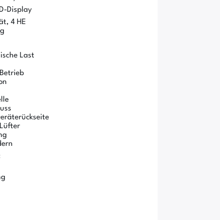
D-Display
ät, 4 HE
kg
ische Last
Betrieb
on
lle
uss
eräterückseite
Lüfter
ng
dern
:
ng