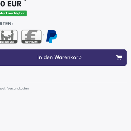
*
00 EUR
sofort verfügbar
RTEN:
²
In den Warenkorb
zzgl.
Versandkosten