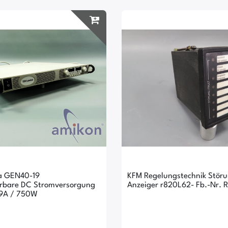
a GEN40-19
KFM Regelungstechnik Stör
rbare DC Stromversorgung
Anzeiger r820L62- Fb.-Nr. 
19A / 750W