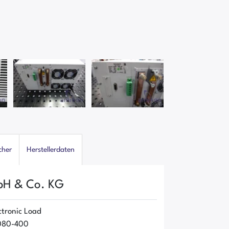
cher
Herstellerdaten
bH & Co. KG
ctronic Load
9080-400