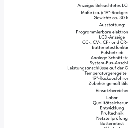
Anzeige: Beleuchtetes LC
Maße (ca.): 19"-Rackger
Gewicht: ca. 30 
Ausstattung:
Programmierbare elektron
LCD-Anzeige
CC-, CV-, CP- und CR-
Batterietestfunkti
Pulsbetrieb
Analoge Schnittste
System-Bus-Anschl
Leistungsanschlüsse auf der G
Temperaturgeregelte 
19"-Rackausführu
Zubehör gemäß Bil
Einsatzbereiche
Labor
Qualitätssicheru
Entwicklung
Prüftechnik
Netzteilprüfung
Batterietest