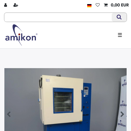
0,00 EUR
☰