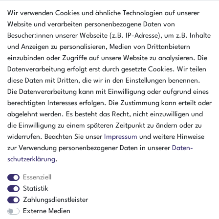
AMIKON GMBH
Wir verwenden Cookies und ähnliche Technologien auf unserer
Einsteinstr. 8a
Website und verarbeiten personenbezogene Daten von
46325 Borken
Besucher:innen unserer Webseite (z.B. IP-Adresse), um z.B. Inhalte
Deutschland
und Anzeigen zu personalisieren, Medien von Drittanbietern
einzubinden oder Zugriffe auf unsere Website zu analysieren. Die
Öffnungszeiten Montag - Donnerstag
Datenverarbeitung erfolgt erst durch gesetzte Cookies. Wir teilen
07:30 - 16:00 Uhr
diese Daten mit Dritten, die wir in den Einstellungen benennen.
Öffnungszeiten Freitag
Die Datenverarbeitung kann mit Einwilligung oder aufgrund eines
07:30 - 15:00 Uhr
berechtigten Interesses erfolgen. Die Zustimmung kann erteilt oder
abgelehnt werden. Es besteht das Recht, nicht einzuwilligen und
ZAHLUNGSARTEN
die Einwilligung zu einem späteren Zeitpunkt zu ändern oder zu
widerrufen. Beachten Sie unser
Impressum
und weitere Hinweise
²
zur Verwendung personenbezogener Daten in unserer
Daten­
schutz­erklärung
.
Essenziell
Statistik
Zahlungsdienstleister
Externe Medien