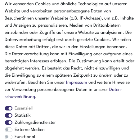
AMIKON GMBH
Wir verwenden Cookies und ähnliche Technologien auf unserer
Einsteinstr. 8a
Website und verarbeiten personenbezogene Daten von
46325 Borken
Besucher:innen unserer Webseite (z.B. IP-Adresse), um z.B. Inhalte
Deutschland
und Anzeigen zu personalisieren, Medien von Drittanbietern
einzubinden oder Zugriffe auf unsere Website zu analysieren. Die
Öffnungszeiten Montag - Donnerstag
Datenverarbeitung erfolgt erst durch gesetzte Cookies. Wir teilen
07:30 - 16:00 Uhr
diese Daten mit Dritten, die wir in den Einstellungen benennen.
Die Datenverarbeitung kann mit Einwilligung oder aufgrund eines
Öffnungszeiten Freitag
berechtigten Interesses erfolgen. Die Zustimmung kann erteilt oder
07:30 - 15:00 Uhr
abgelehnt werden. Es besteht das Recht, nicht einzuwilligen und
ZAHLUNGSARTEN
die Einwilligung zu einem späteren Zeitpunkt zu ändern oder zu
widerrufen. Beachten Sie unser
Impressum
und weitere Hinweise
²
zur Verwendung personenbezogener Daten in unserer
Daten­
schutz­erklärung
.
Essenziell
Statistik
Zahlungsdienstleister
Externe Medien
Funktional