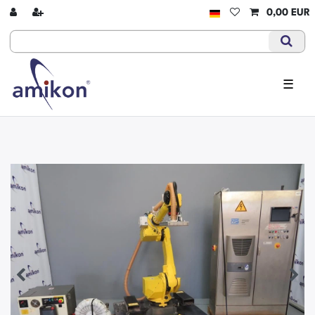
0,00 EUR
☰