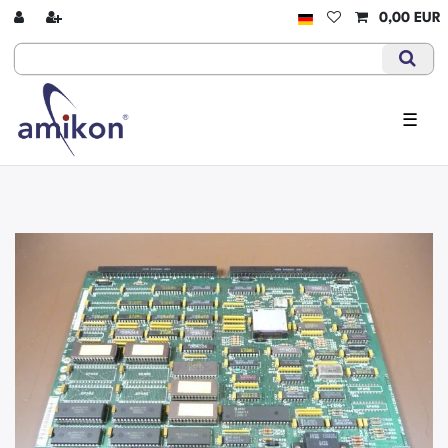
0,00 EUR
☰