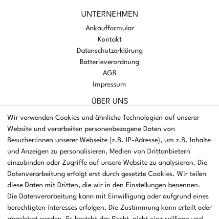
UNTERNEHMEN
Ankaufformular
Kontakt
Datenschutzerklärung
Batterieverordnung
AGB
Impressum
ÜBER UNS
AMIKON GMBH
Wir verwenden Cookies und ähnliche Technologien auf unserer
Einsteinstr. 8a
Website und verarbeiten personenbezogene Daten von
46325 Borken
Besucher:innen unserer Webseite (z.B. IP-Adresse), um z.B. Inhalte
Deutschland
und Anzeigen zu personalisieren, Medien von Drittanbietern
einzubinden oder Zugriffe auf unsere Website zu analysieren. Die
Öffnungszeiten Montag - Donnerstag
Datenverarbeitung erfolgt erst durch gesetzte Cookies. Wir teilen
07:30 - 16:00 Uhr
diese Daten mit Dritten, die wir in den Einstellungen benennen.
Die Datenverarbeitung kann mit Einwilligung oder aufgrund eines
Öffnungszeiten Freitag
berechtigten Interesses erfolgen. Die Zustimmung kann erteilt oder
07:30 - 15:00 Uhr