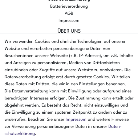
Batterieverordnung
AGB
Impressum
ÜBER UNS
AMIKON GMBH
Wir verwenden Cookies und ähnliche Technologien auf unserer
Einsteinstr. 8a
Website und verarbeiten personenbezogene Daten von
46325 Borken
Besucher:innen unserer Webseite (z.B. IP-Adresse), um z.B. Inhalte
Deutschland
und Anzeigen zu personalisieren, Medien von Drittanbietern
einzubinden oder Zugriffe auf unsere Website zu analysieren. Die
Öffnungszeiten Montag - Donnerstag
Datenverarbeitung erfolgt erst durch gesetzte Cookies. Wir teilen
07:30 - 16:00 Uhr
diese Daten mit Dritten, die wir in den Einstellungen benennen.
Öffnungszeiten Freitag
Die Datenverarbeitung kann mit Einwilligung oder aufgrund eines
07:30 - 15:00 Uhr
berechtigten Interesses erfolgen. Die Zustimmung kann erteilt oder
abgelehnt werden. Es besteht das Recht, nicht einzuwilligen und
ZAHLUNGSARTEN
die Einwilligung zu einem späteren Zeitpunkt zu ändern oder zu
widerrufen. Beachten Sie unser
Impressum
und weitere Hinweise
²
zur Verwendung personenbezogener Daten in unserer
Daten­
schutz­erklärung
.