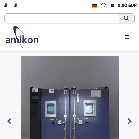
0,00 EUR
☰