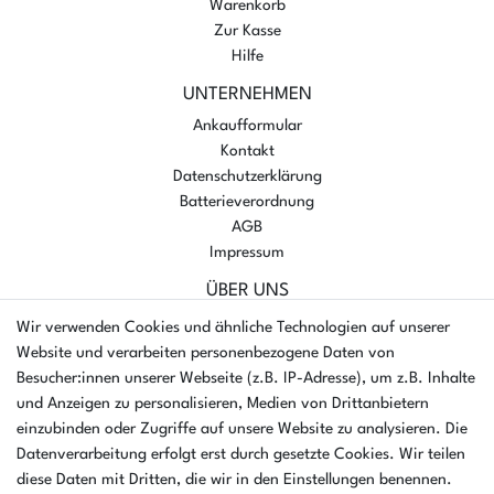
Warenkorb
Zur Kasse
Hilfe
UNTERNEHMEN
Ankaufformular
Kontakt
Datenschutzerklärung
Batterieverordnung
AGB
Impressum
ÜBER UNS
AMIKON GMBH
Wir verwenden Cookies und ähnliche Technologien auf unserer
Einsteinstr. 8a
Website und verarbeiten personenbezogene Daten von
46325 Borken
Besucher:innen unserer Webseite (z.B. IP-Adresse), um z.B. Inhalte
Deutschland
und Anzeigen zu personalisieren, Medien von Drittanbietern
einzubinden oder Zugriffe auf unsere Website zu analysieren. Die
Öffnungszeiten Montag - Donnerstag
Datenverarbeitung erfolgt erst durch gesetzte Cookies. Wir teilen
07:30 - 16:00 Uhr
diese Daten mit Dritten, die wir in den Einstellungen benennen.