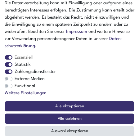
Öffnungszeiten Freitag
Die Datenverarbeitung kann mit Einwilligung oder aufgrund eines
07:30 - 15:00 Uhr
berechtigten Interesses erfolgen. Die Zustimmung kann erteilt oder
abgelehnt werden. Es besteht das Recht, nicht einzuwilligen und
ZAHLUNGSARTEN
die Einwilligung zu einem späteren Zeitpunkt zu ändern oder zu
widerrufen. Beachten Sie unser
Impressum
und weitere Hinweise
²
zur Verwendung personenbezogener Daten in unserer
Daten­
schutz­erklärung
.
Essenziell
Statistik
Zahlungsdienstleister
Externe Medien
Funktional
Weitere Einstellungen
Der Verkauf richtet sich ausschließlich an Gewerbetreibende! | ¹ Ausgenommen
Alle akzeptieren
Sperrgut, Spedition und Versand ins Ausland
² Nur für Firmen mit Sitz in Deutschland
Alle ablehnen
© Copyright 2026 Amikon GmbH | Alle Rechte vorbehalten.
Auswahl akzeptieren