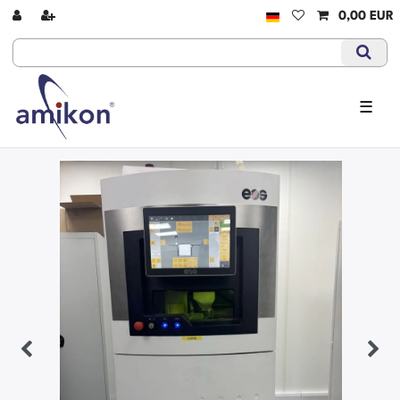
0,00 EUR
☰